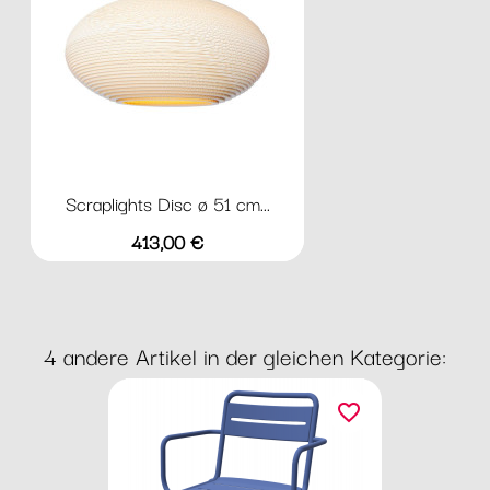
Scraplights Disc ø 51 cm...
Preis
413,00 €
4 andere Artikel in der gleichen Kategorie:
favorite_border