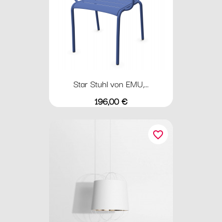
Star Stuhl von EMU,...
Preis
196,00 €
favorite_border