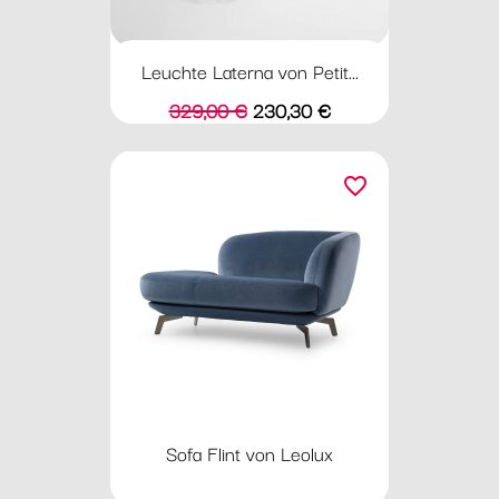
Leuchte Laterna von Petit...
Verkaufspreis
Preis
329,00 €
230,30 €
favorite_border
Sofa Flint von Leolux