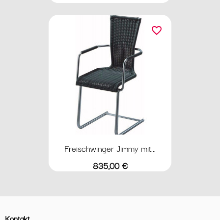
favorite_border
Freischwinger Jimmy mit...
Preis
835,00 €
Kontakt