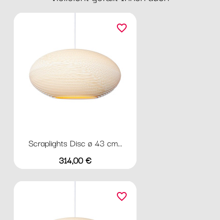
favorite_border
Scraplights Disc ø 43 cm...
Preis
314,00 €
favorite_border