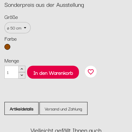
Sonderpreis aus der Ausstellung
Größe
Farbe
Braun
Menge
favorite_border
In den Warenkorb
Artikeldetails
Versand und Zahlung
Vielleicht gefällt Ihnen auch