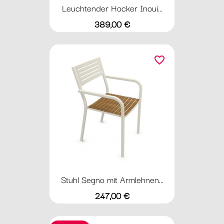
Leuchtender Hocker Inoui...
Preis
389,00 €
favorite_border
Stuhl Segno mit Armlehnen...
Preis
247,00 €