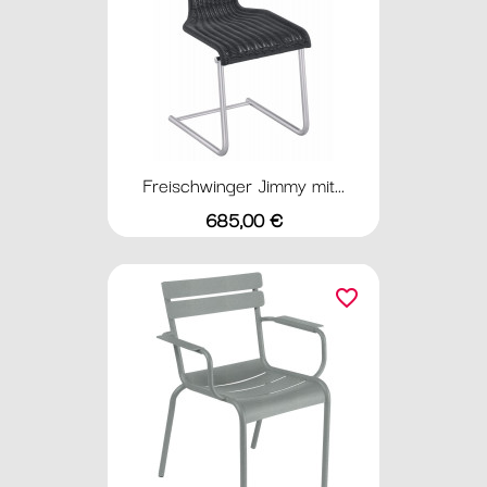
Freischwinger Jimmy mit...
Preis
685,00 €
favorite_border