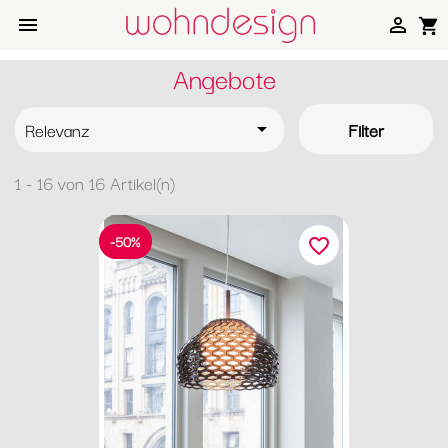


shopping_cart
Angebote
Relevanz
Filter

1 - 16 von 16 Artikel(n)
-50%
favorite_border