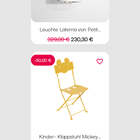
Leuchte Laterna von Petit...
Verkaufspreis
Preis
329,00 €
230,30 €
-50,00 €
favorite_border
Kinder- Klappstuhl Mickey...