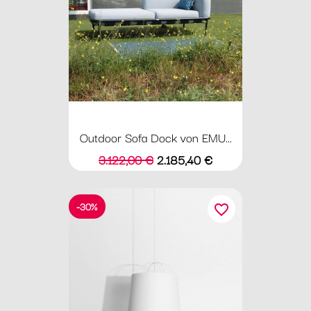
Outdoor Sofa Dock von EMU...
Verkaufspreis
Preis
3.122,00 €
2.185,40 €
-30%
favorite_border