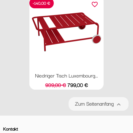
-140,00 €
favorite_border
Niedriger Tisch Luxembourg...
Verkaufspreis
Preis
939,00 €
799,00 €
Zum Seitenanfang

Kontakt