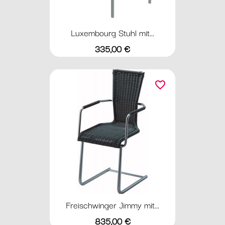
Luxembourg Stuhl mit...
Preis
335,00 €
favorite_border
Freischwinger Jimmy mit...
Preis
835,00 €