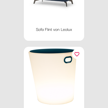
Sofa Flint von Leolux
favorite_border