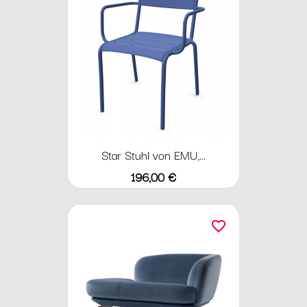
Star Stuhl von EMU,...
Preis
196,00 €
favorite_border