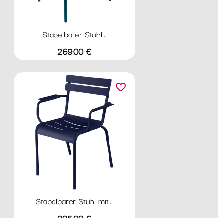
Stapelbarer Stuhl...
Preis
269,00 €
favorite_border
Stapelbarer Stuhl mit...
Preis
335,00 €