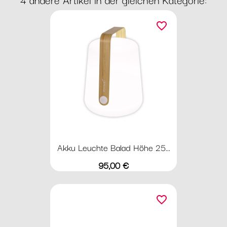
favorite_border
Akku Leuchte Balad Höhe 25...
Preis
95,00 €
favorite_border