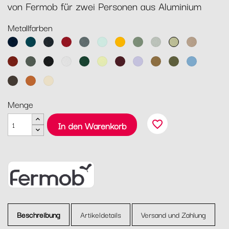
von Fermob für zwei Personen aus Aluminium
Metallfarben
Abyssblau
Acapulcoblau
Anthrazit
Chili
Gewittergrau
Gletscherminze
Honig
Kaktus
Lehmgrau
Lindgrün
Muskat
Ocker
Rosmarin
Lakritz
Baumwollweiß
Zederngrün
Zitronensorbet
Schwarzkirsche
Marshmallo
Lebkuchen
Pesto
Maya
Blau
Tonka
Kandierte
Latte-
Orange
Beige
Menge
favorite_border
In den Warenkorb
Beschreibung
Artikeldetails
Versand und Zahlung