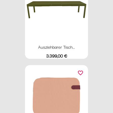
Ausziehbarer Tisch...
Preis
3.399,00 €
favorite_border