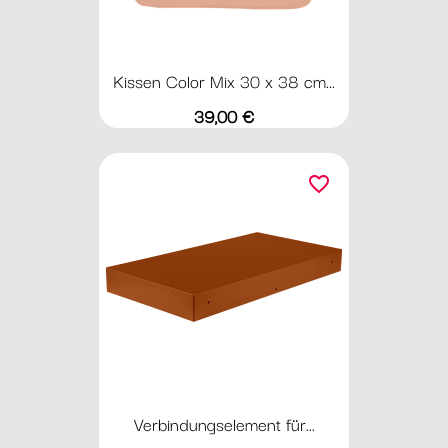
Kissen Color Mix 30 x 38 cm...
Preis
39,00 €
favorite_border
Verbindungselement für...