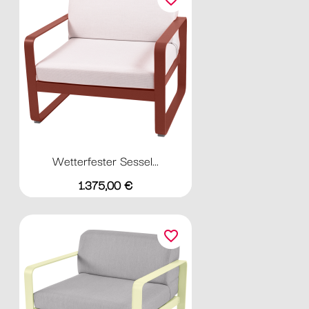
Wetterfester Sessel...
Preis
1.375,00 €
favorite_border