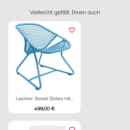
Vielleicht gefällt Ihnen auch
favorite_border
Leichter Sessel Sixties mit...
Preis
499,00 €
favorite_border