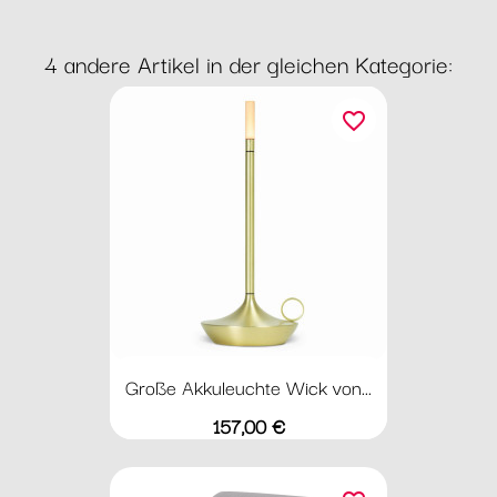
4 andere Artikel in der gleichen Kategorie:
favorite_border
Große Akkuleuchte Wick von...
Preis
157,00 €