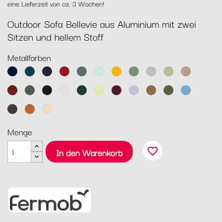
eine Lieferzeit von ca. 3 Wochen!
Outdoor Sofa Bellevie aus Aluminium mit zwei
Sitzen und hellem Stoff
Metallfarben
Abyssblau
Acapulcoblau
Anthrazit
Chili
Gewittergrau
Gletscherminze
Honig
Kaktus
Lehmgrau
Lindgrün
Muskat
Ocker
Rosmarin
Lakritz
Baumwollweiß
Zederngrün
Zitronensorbet
Schwarzkirsche
Marshmallo
Lebkuchen
Pesto
Maya
Blau
Tonka
Kandierte
Latte-
Orange
Beige
Menge
favorite_border
In den Warenkorb