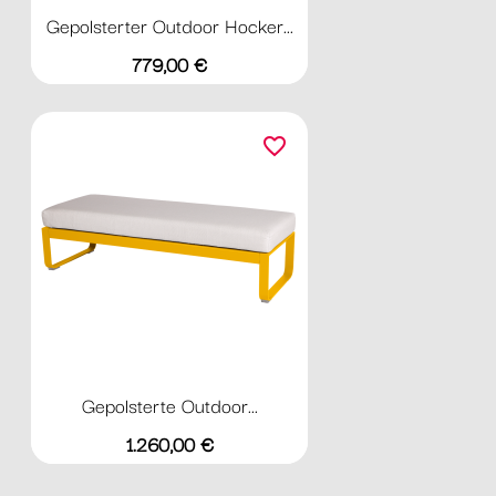
Gepolsterter Outdoor Hocker...
Preis
779,00 €
favorite_border
Gepolsterte Outdoor...
Preis
1.260,00 €