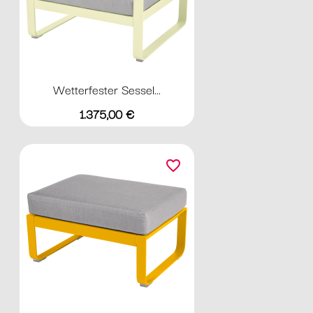
Wetterfester Sessel...
Preis
1.375,00 €
favorite_border