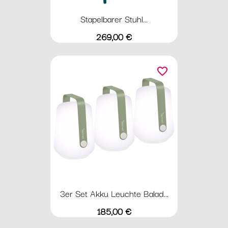
Stapelbarer Stuhl...
Preis
269,00 €
favorite_border
3er Set Akku Leuchte Balad...
Preis
185,00 €