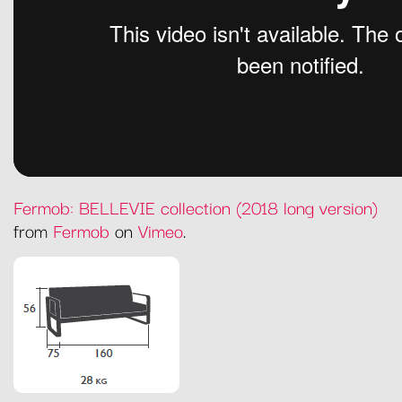
Fermob: BELLEVIE collection (2018 long version)
from
Fermob
on
Vimeo
.