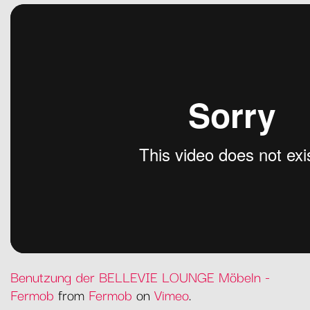
Benutzung der BELLEVIE LOUNGE Möbeln -
Fermob
from
Fermob
on
Vimeo
.