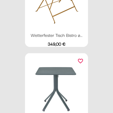
Wetterfester Tisch Bistro ø...
Preis
349,00 €
favorite_border