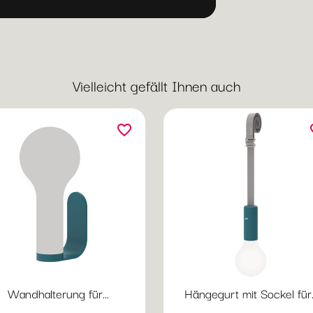
Vielleicht gefällt Ihnen auch
favorite_border
fav
Wandhalterung für...
Hängegurt mit Sockel für..
Vorschau
Vorschau

