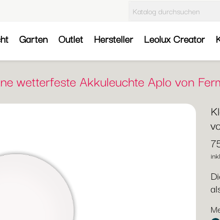
cht
Garten
Outlet
Hersteller
Leolux Creator
K
ine wetterfeste Akkuleuchte Aplo von Fe
K
v
7
ink
Di
al
Me