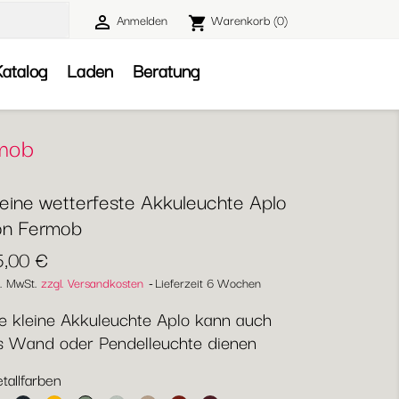
Anmelden
Warenkorb
(0)

shopping_cart

atalog
Laden
Beratung
rmob
leine wetterfeste Akkuleuchte Aplo
on Fermob
5,00 €
l. MwSt.
zzgl. Versandkosten
Lieferzeit 6 Wochen
e kleine Akkuleuchte Aplo kann auch
s Wand oder Pendelleuchte dienen
tallfarben