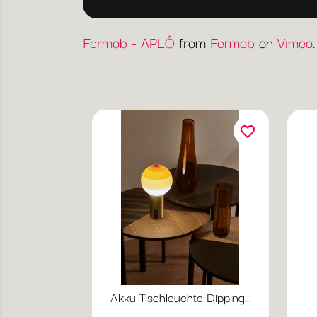
Fermob - APLÔ
from
Fermob
on
Vimeo
.
favorite_border
Akku Tischleuchte Dipping...
Vorschau
