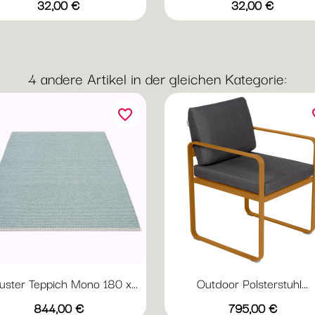
Preis
Preis
+3
+
32,00 €
32,00 €
Acapulcoblau
Anthrazit
Honig
Kaktus
Lehmgrau
Acapulcoblau
Anthrazit
Honig
Kaktus
Leh
4 andere Artikel in der gleichen Kategorie:
favorite_border
fav
uster Teppich Mono 180 x...
Outdoor Polsterstuhl...
Vorschau
Vorschau


+1
+
Dark
Granit
Turquoise
Linen
Olive
Abyssblau
grauweiß
Acapulcoblau
Flanellgra
Anthr
Preis
Preis
844,00 €
795,00 €