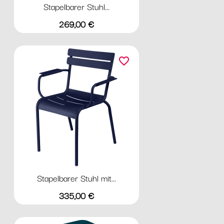
Stapelbarer Stuhl...
Preis
269,00 €
favorite_border
Stapelbarer Stuhl mit...
Preis
335,00 €