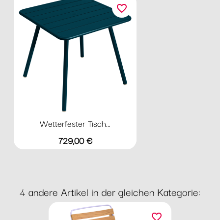
favorite_border
Wetterfester Tisch...
Preis
729,00 €
4 andere Artikel in der gleichen Kategorie:
favorite_border