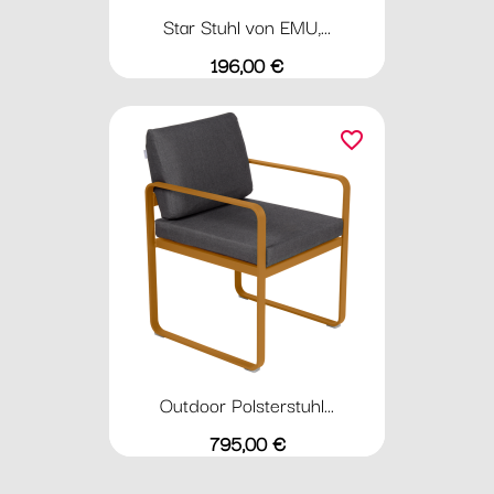
Star Stuhl von EMU,...
Preis
196,00 €
favorite_border
Outdoor Polsterstuhl...
Preis
795,00 €