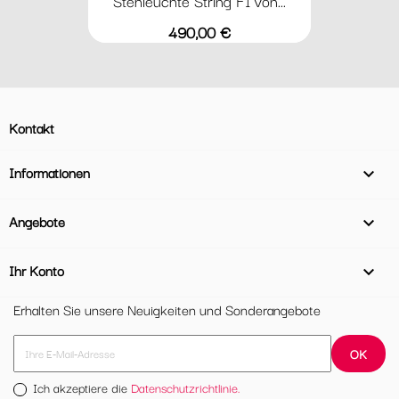
Stehleuchte String F1 von...
Preis
490,00 €
Kontakt
Informationen

Angebote

Ihr Konto

Erhalten Sie unsere Neuigkeiten und Sonderangebote
Ich akzeptiere die
Datenschutzrichtlinie.