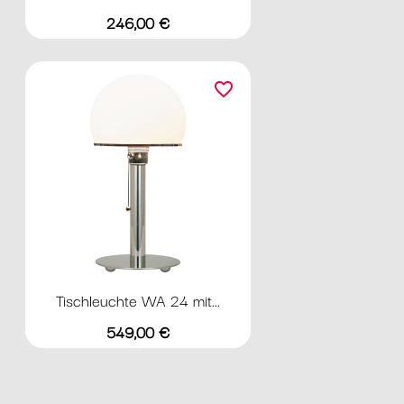
Preis
246,00 €
favorite_border
Tischleuchte WA 24 mit...
Preis
549,00 €