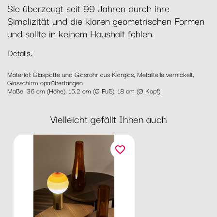
Sie überzeugt seit 99 Jahren durch ihre
Simplizität und die klaren geometrischen Formen
und sollte in keinem Haushalt fehlen.
Details:
Material: Glasplatte und Glasrohr aus Klarglas, Metallteile vernickelt,
Glasschirm opalüberfangen
Maße: 36 cm (Höhe), 15,2 cm (Ø Fuß), 18 cm (Ø Kopf)
Vielleicht gefällt Ihnen auch
favorite_border