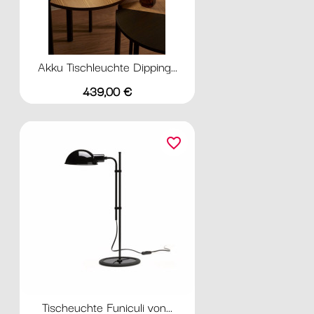
Akku Tischleuchte Dipping...
Preis
439,00 €
favorite_border
Tischeuchte Funiculi von...