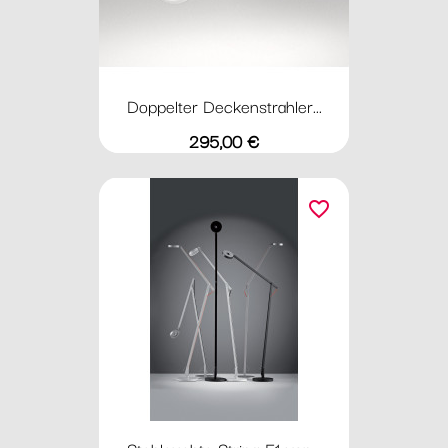
Doppelter Deckenstrahler...
Preis
295,00 €
favorite_border