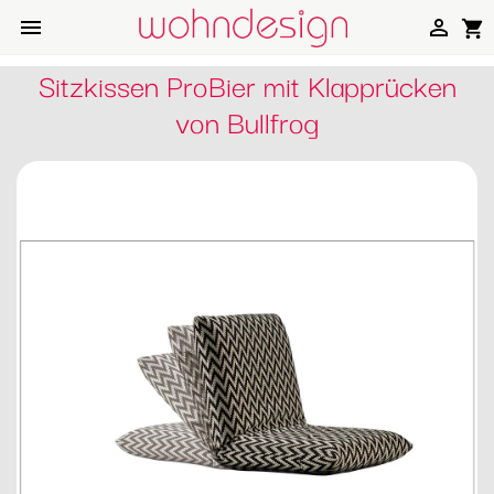


shopping_cart
Sitzkissen ProBier mit Klapprücken
von Bullfrog