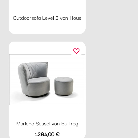
Outdoorsofa Level 2 von Houe
favorite_border
Marlene Sessel von Bullfrog
Preis
1.284,00 €