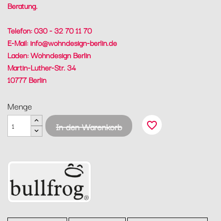
Beratung.
Telefon: 030 - 32 70 11 70
E-Mail:
info@wohndesign-berlin.de
Laden: Wohndesign Berlin
Martin-Luther-Str. 34
10777 Berlin
Menge
favorite_border
In den Warenkorb