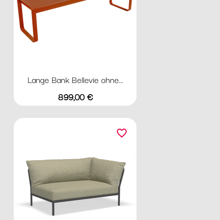
Lange Bank Bellevie ohne...
Preis
899,00 €
favorite_border