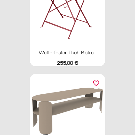
Wetterfester Tisch Bistro...
Preis
255,00 €
favorite_border