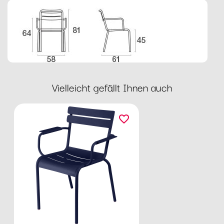
Vielleicht gefällt Ihnen auch
favorite_border