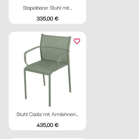
Stapelbarer Stuhl mit...
Preis
335,00 €
favorite_border
Stuhl Cadiz mit Armlehnen...
Preis
435,00 €