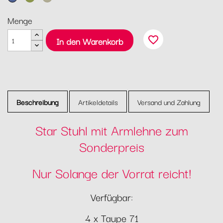
Marineblau
Grün
Taupe
Menge
favorite_border
In den Warenkorb
Beschreibung
Artikeldetails
Versand und Zahlung
Star Stuhl mit Armlehne zum
Sonderpreis
Nur Solange der Vorrat reicht!
Verfügbar:
4 x Taupe 71