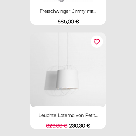
Freischwinger Jimmy mit...
Preis
685,00 €
favorite_border
Leuchte Laterna von Petit...
Verkaufspreis
Preis
329,00 €
230,30 €