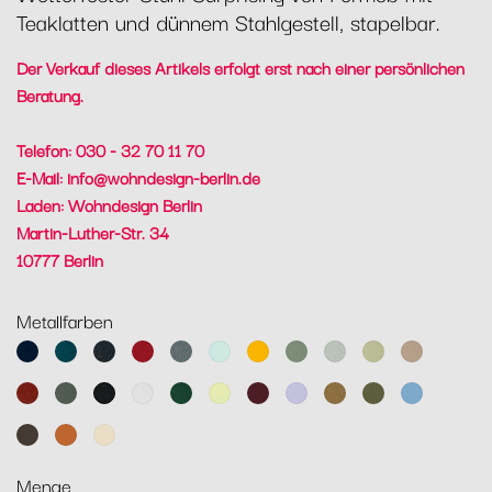
Teaklatten und dünnem Stahlgestell, stapelbar.
Der Verkauf dieses Artikels erfolgt erst nach einer persönlichen
Beratung.
Telefon: 030 - 32 70 11 70
E-Mail:
info@wohndesign-berlin.de
Laden: Wohndesign Berlin
Martin-Luther-Str. 34
10777 Berlin
Metallfarben
Abyssblau
Acapulcoblau
Anthrazit
Chili
Gewittergrau
Gletscherminze
Honig
Kaktus
Lehmgrau
Lindgrün
Muskat
Ocker
Rosmarin
Lakritz
Baumwollweiß
Zederngrün
Zitronensorbet
Schwarzkirsche
Marshmallo
Lebkuchen
Pesto
Maya
Blau
Tonka
Kandierte
Latte-
Orange
Beige
Menge