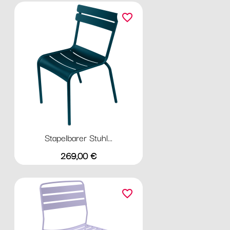
favorite_border
Stapelbarer Stuhl...
Preis
269,00 €
favorite_border