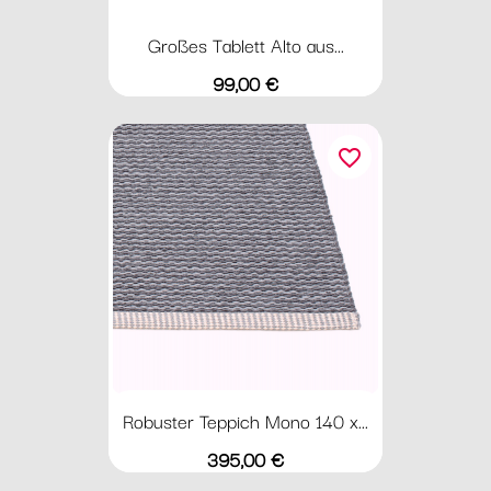
Großes Tablett Alto aus...
Preis
99,00 €
favorite_border
Robuster Teppich Mono 140 x...
Preis
395,00 €