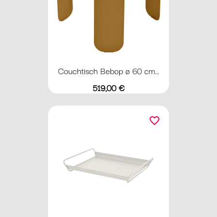
Couchtisch Bebop ø 60 cm...
Preis
519,00 €
favorite_border