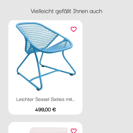
Vielleicht gefällt Ihnen auch
favorite_border
Leichter Sessel Sixties mit...
Preis
499,00 €
favorite_border