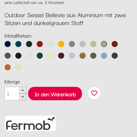
eine Lieferzeit von ca. 3 Wochen!
Outdoor Sessel Bellevie aus Aluminium mit zwei
Sitzen und dunkelgrauem Stoff
Metallfarben
Abyssblau
Acapulcoblau
Anthrazit
Chili
Gletscherminze
Honig
Kaktus
Lehmgrau
Lindgrün
Muskat
Ocker
Rosmarin
Lakritz
Baumwollweiß
Zederngrün
Zitronensorbet
Schwarzkirsche
Marshmallo
Lebkuchen
Pesto
Maya
Tonka
Blau
Kandierte
Latte-
Orange
Beige
Menge
favorite_border
In den Warenkorb