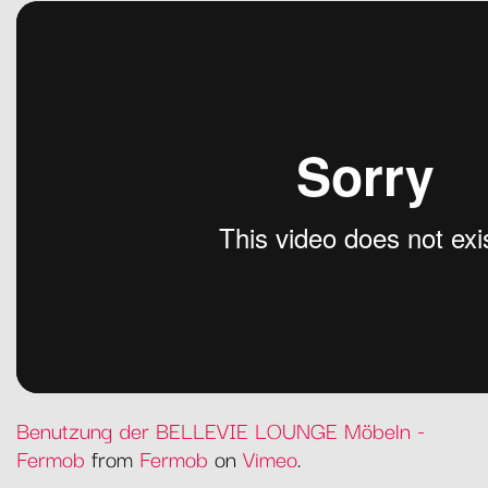
Benutzung der BELLEVIE LOUNGE Möbeln -
Fermob
from
Fermob
on
Vimeo
.