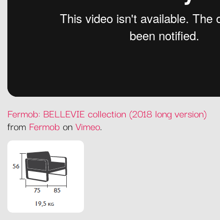
Fermob: BELLEVIE collection (2018 long version)
from
Fermob
on
Vimeo
.