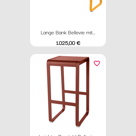
Lange Bank Bellevie mit...
Preis
1.025,00 €
favorite_border