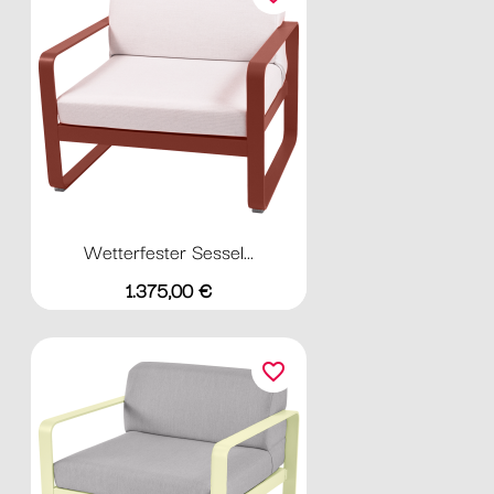
Wetterfester Sessel...
Preis
1.375,00 €
favorite_border