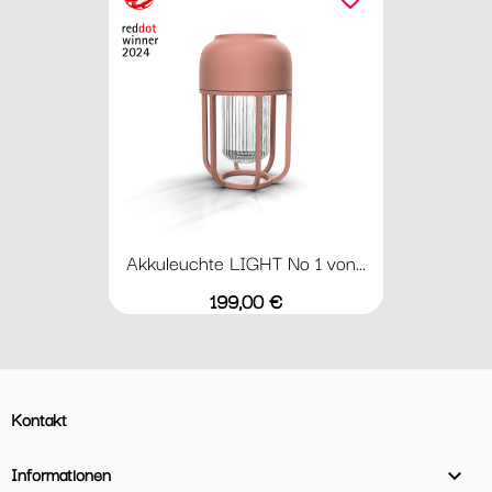
Akkuleuchte LIGHT No 1 von...
Preis
199,00 €
Kontakt
Informationen
