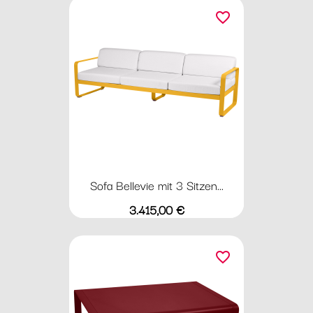
favorite_border
Sofa Bellevie mit 3 Sitzen...
Preis
3.415,00 €
favorite_border