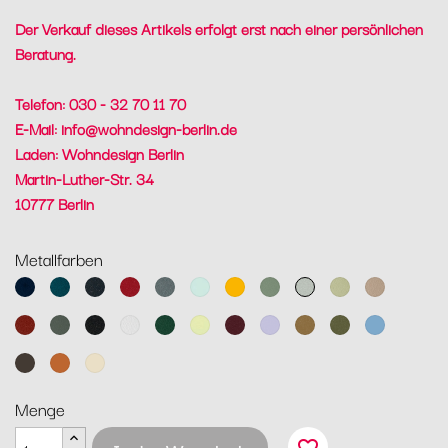
Der Verkauf dieses Artikels erfolgt erst nach einer persönlichen
Beratung.
Telefon: 030 - 32 70 11 70
E-Mail:
info@wohndesign-berlin.de
Laden: Wohndesign Berlin
Martin-Luther-Str. 34
10777 Berlin
Metallfarben
Abyssblau
Acapulcoblau
Anthrazit
Chili
Gewittergrau
Gletscherminze
Honig
Kaktus
Lehmgrau
Lindgrün
Muskat
Ocker
Rosmarin
Lakritz
Baumwollweiß
Zederngrün
Zitronensorbet
Schwarzkirsche
Marshmallo
Lebkuchen
Pesto
Maya
Blau
Tonka
Kandierte
Latte-
Orange
Beige
Menge