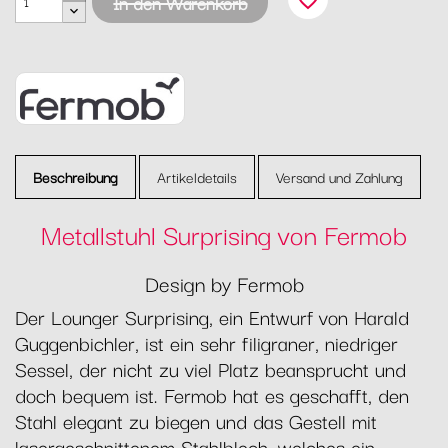
favorite_border
In den Warenkorb
Beschreibung
Artikeldetails
Versand und Zahlung
Metallstuhl Surprising von Fermob
Design by Fermob
Der Lounger Surprising, ein Entwurf von Harald
Guggenbichler, ist ein sehr filigraner, niedriger
Sessel, der nicht zu viel Platz beansprucht und
doch bequem ist. Fermob hat es geschafft, den
Stahl elegant zu biegen und das Gestell mit
lasergeschnittenem Stahlblech, welches ein