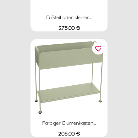
Fußteil oder kleiner...
Preis
275,00 €
favorite_border
Farbiger Blumenkasten...
Preis
205,00 €