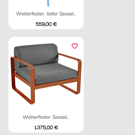
Wetterfester, tiefer Sessel...
Preis
559,00 €
favorite_border
Wetterfester Sessel...
Preis
1.375,00 €