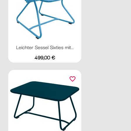
Leichter Sessel Sixties mit...
Preis
499,00 €
favorite_border