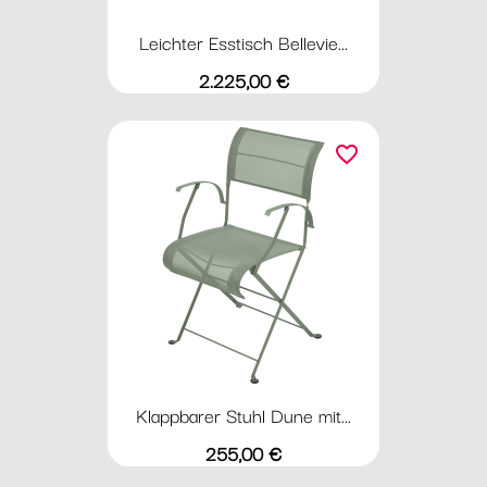
Leichter Esstisch Bellevie...
Preis
2.225,00 €
favorite_border
Klappbarer Stuhl Dune mit...
Preis
255,00 €