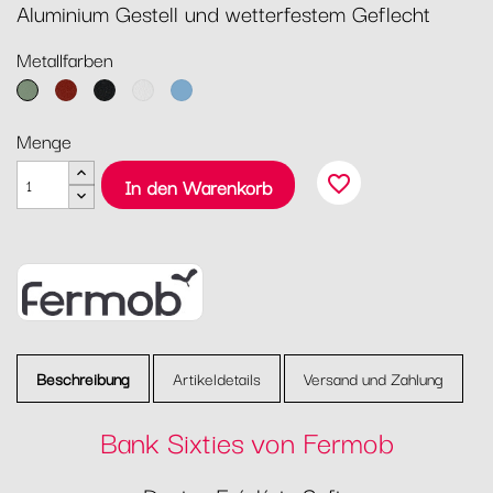
Aluminium Gestell und wetterfestem Geflecht
Metallfarben
Kaktus
Ocker
Lakritz
Baumwollweiß
Maya
Blau
Menge
favorite_border
In den Warenkorb
Beschreibung
Artikeldetails
Versand und Zahlung
Bank Sixties von Fermob