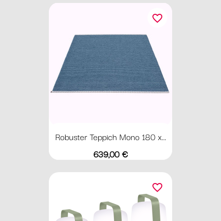
favorite_border
Robuster Teppich Mono 180 x...
Preis
639,00 €
favorite_border