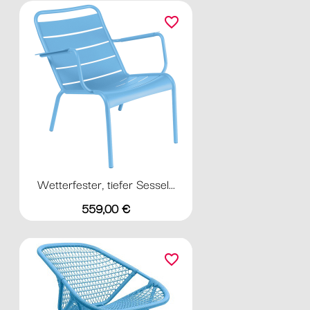
favorite_border
Wetterfester, tiefer Sessel...
Preis
559,00 €
favorite_border