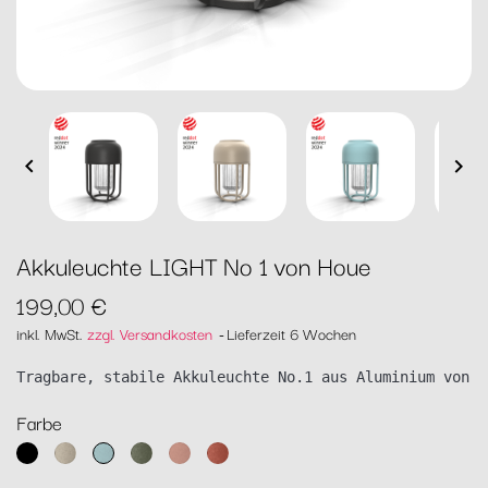


Akkuleuchte LIGHT No 1 von Houe
199,00 €
inkl. MwSt.
zzgl. Versandkosten
Lieferzeit 6 Wochen
Tragbare, stabile Akkuleuchte No.1 aus Aluminium von H
Farbe
20
Beige
Ice
Laurel
Powder
Cayenne
black
Blue
Green