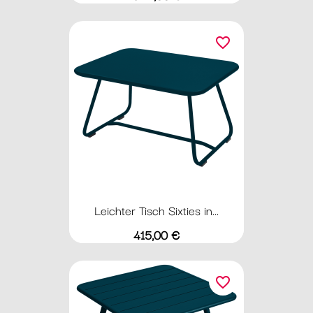
favorite_border
Leichter Tisch Sixties in...
Preis
415,00 €
favorite_border