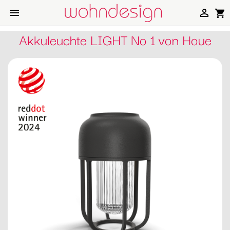


shopping_cart
Akkuleuchte LIGHT No 1 von Houe