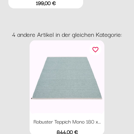
Preis
199,00 €
4 andere Artikel in der gleichen Kategorie:
favorite_border
Robuster Teppich Mono 180 x...
Preis
844,00 €