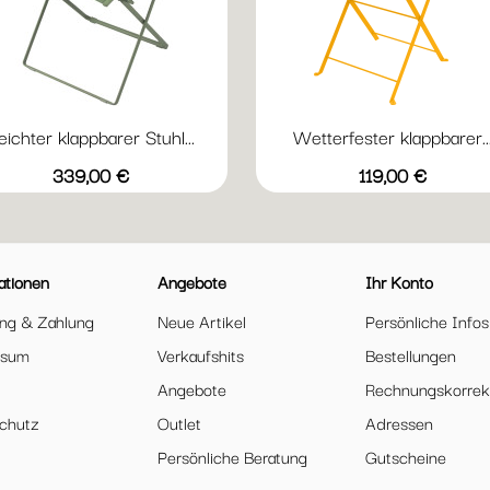
eichter klappbarer Stuhl...
Wetterfester klappbarer..
Vorschau
Vorschau


+5
+
Acapulcoblau
Anthrazit
Chili
Gewittergrau
Kaktus
Abyssblau
Acapulcoblau
Anthrazit
Chili
Gewi
Preis
Preis
339,00 €
119,00 €
ationen
Angebote
Ihr Konto
ung & Zahlung
Neue Artikel
Persönliche Infos
ssum
Verkaufshits
Bestellungen
Angebote
Rechnungskorrek
chutz
Outlet
Adressen
Persönliche Beratung
Gutscheine