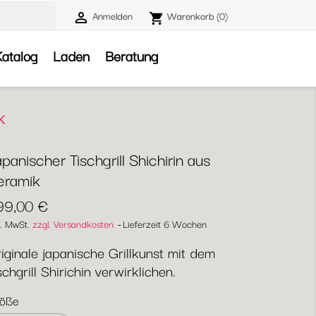
Anmelden
Warenkorb
(0)

shopping_cart

atalog
Laden
Beratung
k
panischer Tischgrill Shichirin aus
eramik
99,00 €
l. MwSt.
zzgl. Versandkosten
Lieferzeit 6 Wochen
iginale japanische Grillkunst mit dem
schgrill Shirichin verwirklichen.
öße