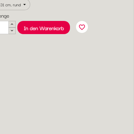
enge
favorite_border
In den Warenkorb