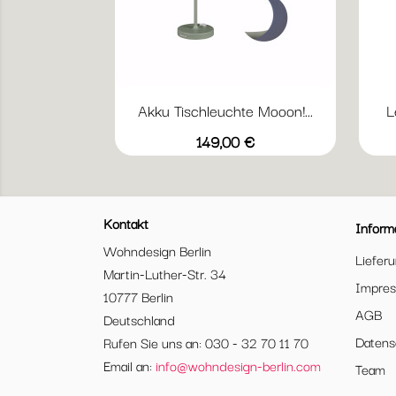
Akku Tischleuchte Mooon!...
L
Vorschau

Acapulcoblau
Anthrazit
Honig
Kaktus
Ocker
Preis
149,00 €
Kontakt
Inform
Wohndesign Berlin
Liefer
Martin-Luther-Str. 34
Impre
10777 Berlin
AGB
Deutschland
Datens
Rufen Sie uns an: 030 - 32 70 11 70
Email an:
info@wohndesign-berlin.com
Team