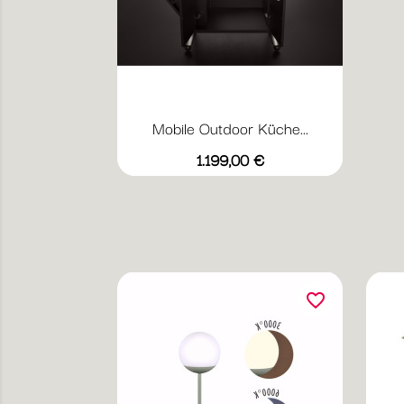
Mobile Outdoor Küche...
Preis
1.199,00 €
favorite_border