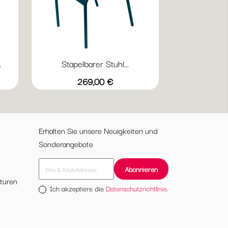
.
Stapelbarer Stuhl...
Vorschau

12
+20
ttergrau
Abyssblau
Acapulcoblau
Anthrazit
Chili
Gewittergrau
Preis
269,00 €
Erhalten Sie unsere Neuigkeiten und
Sonderangebote
turen
Ich akzeptiere die
Datenschutzrichtlinie.