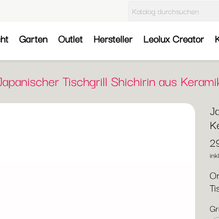
cht
Garten
Outlet
Hersteller
Leolux Creator
K
Japanischer Tischgrill Shichirin aus Kerami
Ja
K
2
ink
Or
Ti
Gr