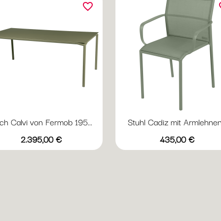
favorite_border
fav
sch Calvi von Fermob 195...
Stuhl Cadiz mit Armlehnen.
Vorschau
Vorschau


Preis
Preis
+20
+
2.395,00 €
435,00 €
Abyssblau
Acapulcoblau
Anthrazit
Chili
Gewittergrau
Acapulcoblau
Anthrazit
Gewittergrau
Kaktus
Leh