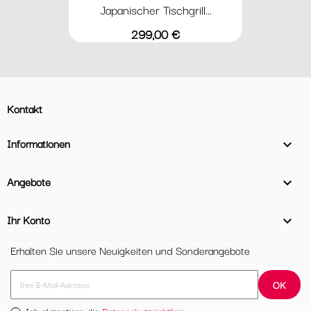
Japanischer Tischgrill...
Preis
299,00 €
Kontakt
Informationen

Angebote

Ihr Konto

Erhalten Sie unsere Neuigkeiten und Sonderangebote
Ich akzeptiere die
Datenschutzrichtlinie.