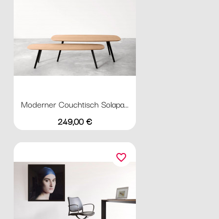
Moderner Couchtisch Solapa...
Preis
249,00 €
favorite_border