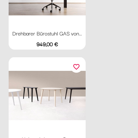
Drehbarer Bürostuhl GAS von...
Preis
949,00 €
favorite_border