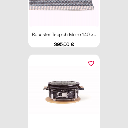
Robuster Teppich Mono 140 x...
Preis
395,00 €
favorite_border