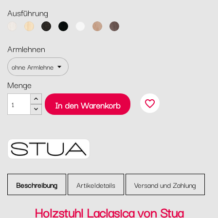
Ausführung
Esche
Esche
Esche
Esche
Esche
Esche
Esche
weiß
natur
grau
schwarz
weiß
eichefarbend
wallnußfarbend
Armlehnen
gebeizt
matt
gebeizt
satiniert
lackiert
gebeizt
gebeizt
Menge
favorite_border
In den Warenkorb
Beschreibung
Artikeldetails
Versand und Zahlung
Holzstuhl Laclasica von Stua