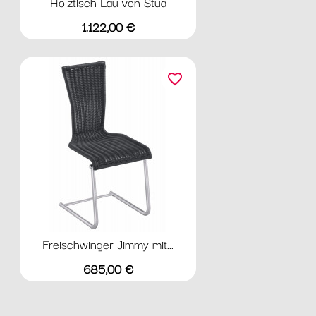
Holztisch Lau von Stua
Preis
1.122,00 €
favorite_border
Freischwinger Jimmy mit...
Preis
685,00 €