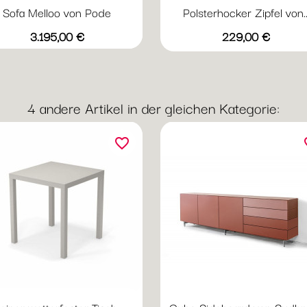
Sofa Melloo von Pode
Polsterhocker Zipfel von..
Vorschau

Preis
Preis
+
3.195,00 €
229,00 €
Anthrazit
Blau
Braun
Gelb
Gra
4 andere Artikel in der gleichen Kategorie:
favorite_border
fav