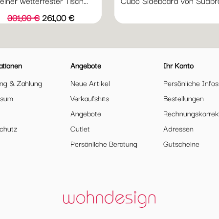
einer wetterfester Tisch...
Cubo Sideboard von Sudbr
Verkaufspreis
Preis
301,00 €
261,00 €
ationen
Angebote
Ihr Konto
ung & Zahlung
Neue Artikel
Persönliche Infos
ssum
Verkaufshits
Bestellungen
Angebote
Rechnungskorrek
chutz
Outlet
Adressen
Persönliche Beratung
Gutscheine