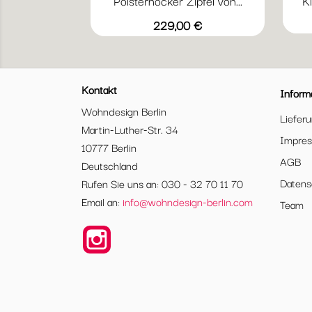
Polsterhocker Zipfel von...
Kl
Vorschau

+5
Anthrazit
Blau
Braun
Gelb
Grau
Preis
229,00 €
Kontakt
Inform
Wohndesign Berlin
Liefer
Martin-Luther-Str. 34
Impre
10777 Berlin
AGB
Deutschland
Datens
Rufen Sie uns an: 030 - 32 70 11 70
Email an:
info@wohndesign-berlin.com
Team
Instagram