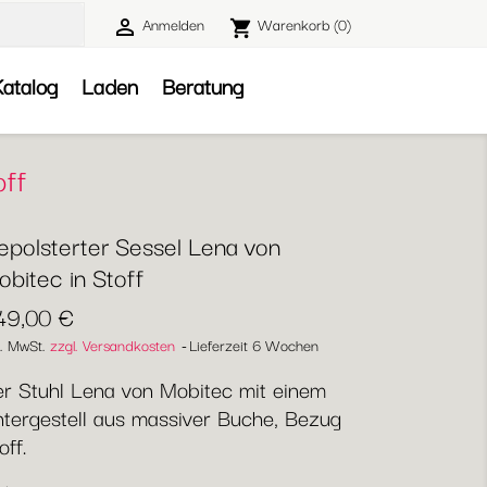
Anmelden
Warenkorb
(0)

shopping_cart

atalog
Laden
Beratung
off
epolsterter Sessel Lena von
bitec in Stoff
49,00 €
l. MwSt.
zzgl. Versandkosten
Lieferzeit 6 Wochen
r Stuhl Lena von Mobitec mit einem
tergestell aus massiver Buche, Bezug
off.