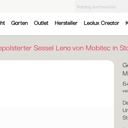
cht
Garten
Outlet
Hersteller
Leolux Creator
K
polsterter Sessel Lena von Mobitec in St
G
Mo
6
ink
De
Un
St