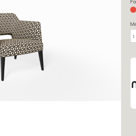
Fa
Ro
M