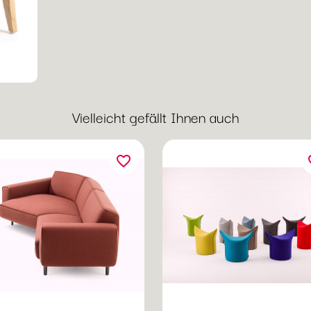
Vielleicht gefällt Ihnen auch
favorite_border
fav