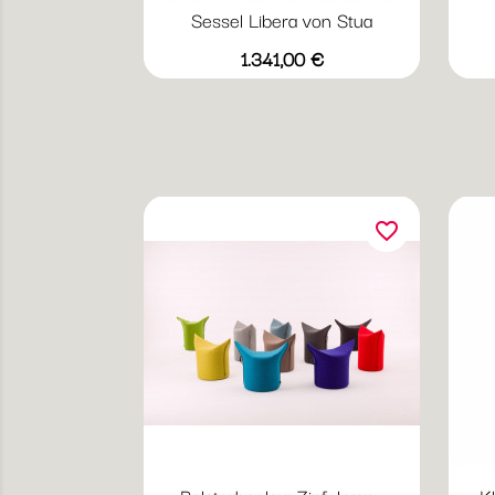
Sessel Libera von Stua
Preis
1.341,00 €
favorite_border