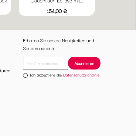
ock
Couchtisch Eclipse mit...
Vorschau

Weiß
Eiche
Preis
154,00 €
lackiert
Funiert
Erhalten Sie unsere Neuigkeiten und
Sonderangebote
turen
Ich akzeptiere die
Datenschutzrichtlinie.