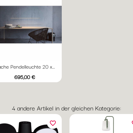
ache Pendelleuchte 20 x...
Preis
695,00 €
4 andere Artikel in der gleichen Kategorie:
favorite_border
fav