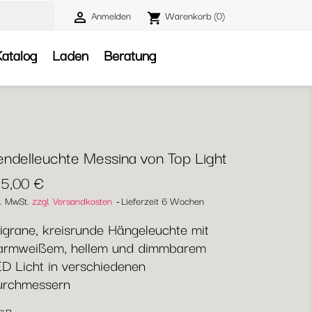
Anmelden
Warenkorb
(0)

shopping_cart

atalog
Laden
Beratung
endelleuchte Messina von Top Light
15,00 €
l. MwSt.
zzgl. Versandkosten
Lieferzeit 6 Wochen
ligrane, kreisrunde Hängeleuchte mit
armweißem, hellem und dimmbarem
D Licht in verschiedenen
urchmessern