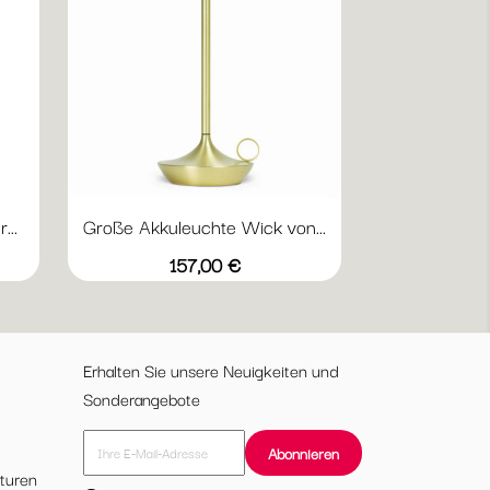
...
Große Akkuleuchte Wick von...
Vorschau

4
une
Schwarz
Messing
Graphit
Preis
157,00 €
Erhalten Sie unsere Neuigkeiten und
Sonderangebote
turen