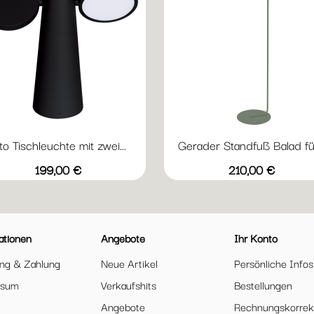
to Tischleuchte mit zwei...
Gerader Standfuß Balad für
Vorschau
Vorschau


+
Lehmgrau
Ocker
Lakritz
Acapulcoblau
Anthrazit
Honig
Kaktus
Lag
Preis
Preis
199,00 €
210,00 €
ationen
Angebote
Ihr Konto
ung & Zahlung
Neue Artikel
Persönliche Infos
ssum
Verkaufshits
Bestellungen
Angebote
Rechnungskorrek