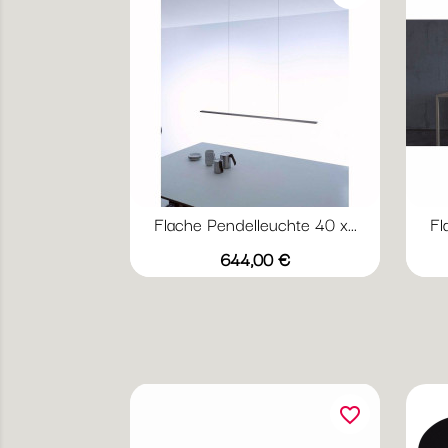
Flache Pendelleuchte 40 x...
Fl
Preis
644,00 €
favorite_border