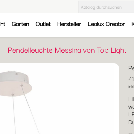
cht
Garten
Outlet
Hersteller
Leolux Creator
K
Pendelleuchte Messina von Top Light
P
4
ink
Fi
w
LE
D