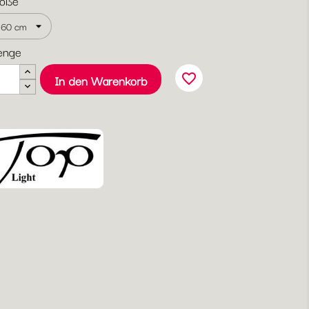
öße
enge
favorite_border
In den Warenkorb