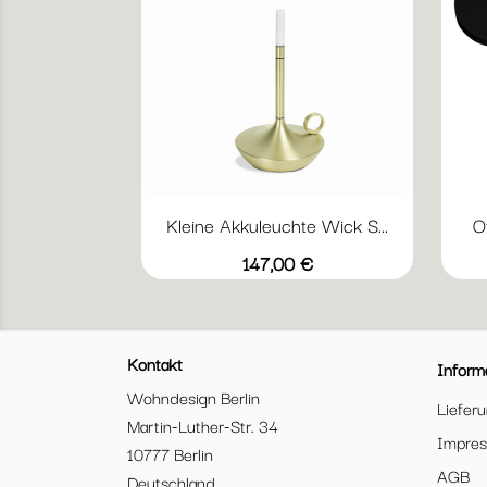
Kleine Akkuleuchte Wick S...
O
Vorschau

Schwarz
Messing
Graphit
Preis
147,00 €
Kontakt
Inform
Wohndesign Berlin
Liefer
Martin-Luther-Str. 34
Impre
10777 Berlin
AGB
Deutschland