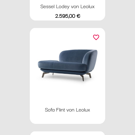
Sessel Lodey von Leolux
Preis
2.595,00 €
favorite_border
Sofa Flint von Leolux