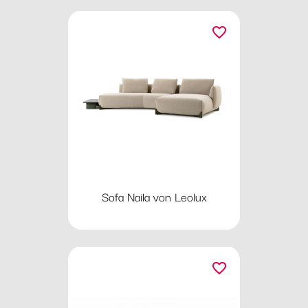
favorite_border
Sofa Naila von Leolux
favorite_border