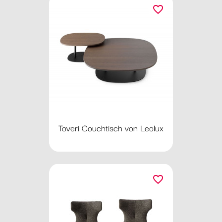
favorite_border
Toveri Couchtisch von Leolux
favorite_border