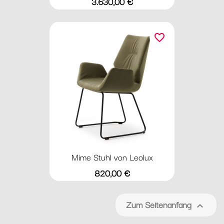
Preis
3.630,00 €
favorite_border
Mime Stuhl von Leolux
Preis
820,00 €
Zum Seitenanfang
