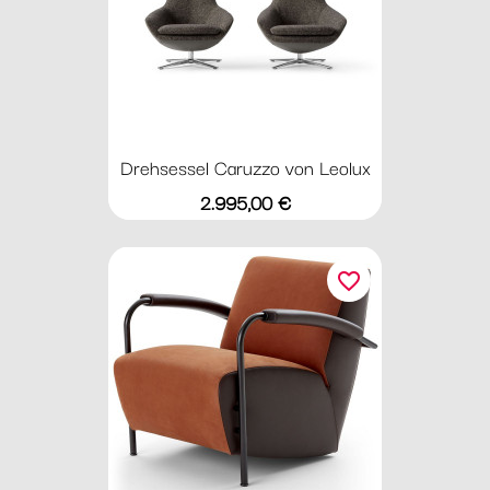
Drehsessel Caruzzo von Leolux
Preis
2.995,00 €
favorite_border