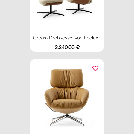
Cream Drehsessel von Leolux...
Preis
3.240,00 €
favorite_border