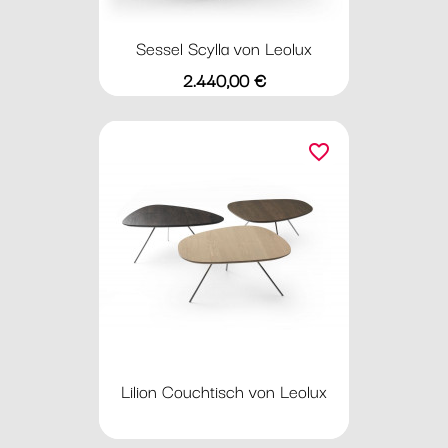
Sessel Scylla von Leolux
Preis
2.440,00 €
favorite_border
Lilion Couchtisch von Leolux