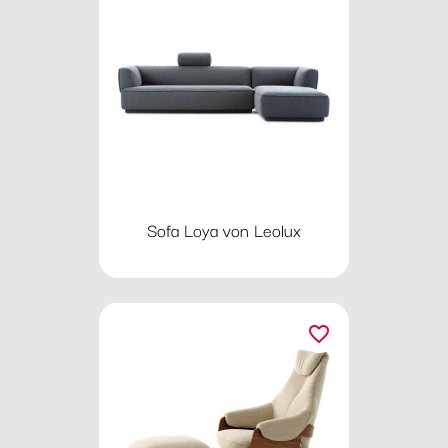
Sofa Loya von Leolux
favorite_border