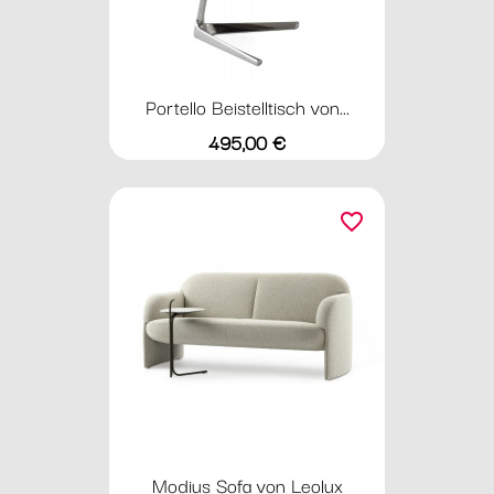
Portello Beistelltisch von...
Preis
495,00 €
favorite_border
Modius Sofa von Leolux