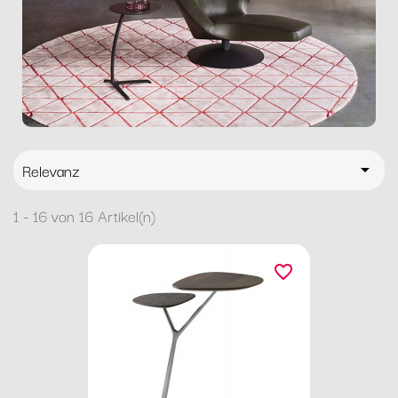
Relevanz

1 - 16 von 16 Artikel(n)
favorite_border