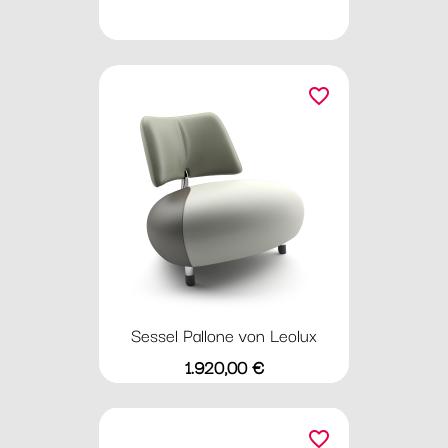
favorite_border
Sessel Pallone von Leolux
Preis
1.920,00 €
favorite_border