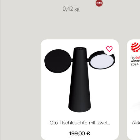
favorite_border
Oto Tischleuchte mit zwei...
Akk
Vorschau

Preis
199,00 €
Lehmgrau
Ocker
Lakritz