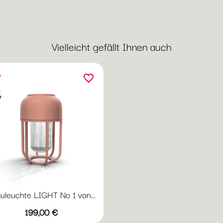
Vielleicht gefällt Ihnen auch
favorite_border
uleuchte LIGHT No 1 von...
Vorschau

Preis
+1
199,00 €
20
Beige
Ice
Laurel
Powder