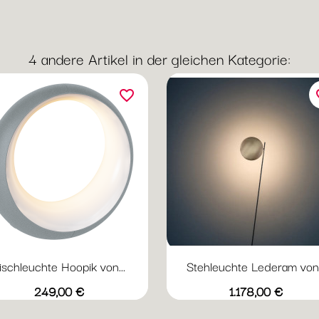
black
Blue
Green
4 andere Artikel in der gleichen Kategorie:
favorite_border
fav
ischleuchte Hoopik von...
Stehleuchte Lederam von.
Preis
Preis
249,00 €
1.178,00 €