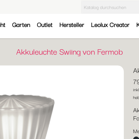
cht
Garten
Outlet
Hersteller
Leolux Creator
K
Akkuleuchte Swiing von Fermob
A
7
ink
hab
Ak
F
Me