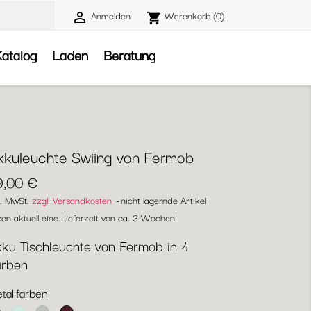
Anmelden
Warenkorb
(0)

shopping_cart

atalog
Laden
Beratung
kkuleuchte Swiing von Fermob
9,00 €
l. MwSt.
zzgl. Versandkosten
nicht lagernde Artikel
en aktuell eine Lieferzeit von ca. 3 Wochen!
ku Tischleuchte von Fermob in 4
arben
tallfarben