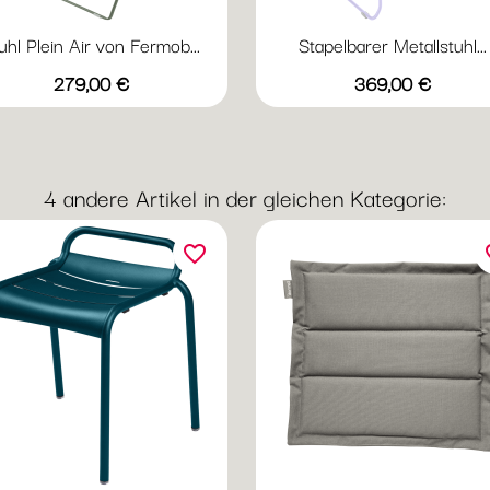
uhl Plein Air von Fermob...
Stapelbarer Metallstuhl...
Vorschau
Vorschau


Preis
Preis
+5
+
279,00 €
369,00 €
Acapulcoblau
Anthrazit
Chili
Gewittergrau
Kaktus
Abyssblau
Acapulcoblau
Anthrazit
Chili
Gewi
4 andere Artikel in der gleichen Kategorie:
favorite_border
fav