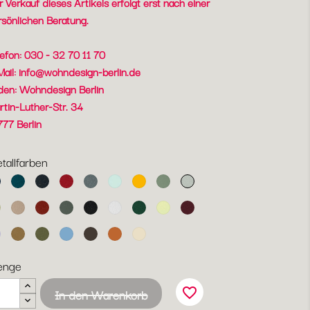
 Verkauf dieses Artikels erfolgt erst nach einer
rsönlichen Beratung.
lefon: 030 - 32 70 11 70
Mail:
info@wohndesign-berlin.de
den: Wohndesign Berlin
rtin-Luther-Str. 34
777 Berlin
tallfarben
yssblau
Acapulcoblau
Anthrazit
Chili
Gewittergrau
Gletscherminze
Honig
Kaktus
Lehmgrau
ndgrün
Muskat
Ocker
Rosmarin
Lakritz
Baumwollweiß
Zederngrün
Zitronensorbet
Schwarzkirsche
rshmallo
Lebkuchen
Pesto
Maya
Tonka
Kandierte
Latte-
Blau
Orange
Beige
enge
favorite_border
In den Warenkorb