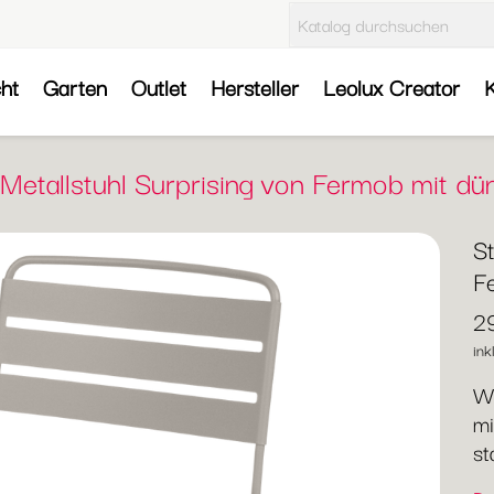
cht
Garten
Outlet
Hersteller
Leolux Creator
K
 Metallstuhl Surprising von Fermob mit dü
St
F
2
ink
We
mi
st