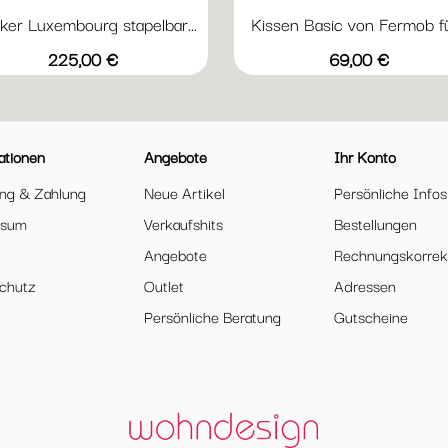
er Luxembourg stapelbar...
Kissen Basic von Fermob für
Vorschau
Vorschau


+20
Abyssblau
Acapulcoblau
Anthrazit
Chili
Gewittergrau
Mandelgrün
Nachtgrau
Beige
Preis
Preis
225,00 €
69,00 €
ationen
Angebote
Ihr Konto
ung & Zahlung
Neue Artikel
Persönliche Infos
ssum
Verkaufshits
Bestellungen
Angebote
Rechnungskorrek
chutz
Outlet
Adressen
Persönliche Beratung
Gutscheine