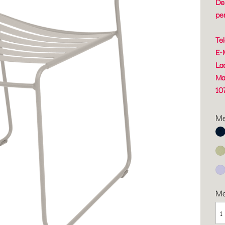
Der
pe
Te
E-
La
Ma
10
Me
Ab
Li
Ma
M