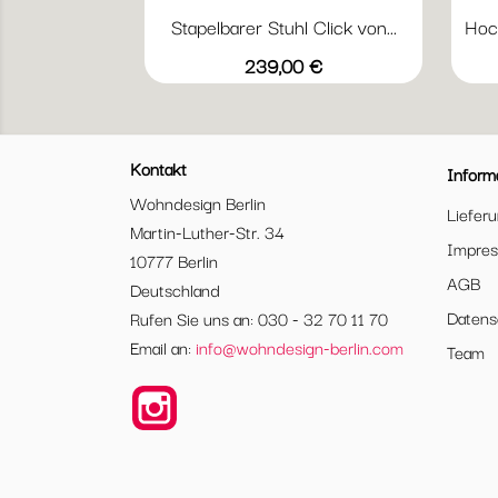
Stapelbarer Stuhl Click von...
Hock
Vorschau

+5
19
20
70
71
80
Preis
239,00 €
Red
black
dark
olive
dusty
gray
green
light
Click
blue
Kontakt
Inform
Wohndesign Berlin
Liefer
Martin-Luther-Str. 34
Impre
10777 Berlin
AGB
Deutschland
Datens
Rufen Sie uns an: 030 - 32 70 11 70
Email an:
info@wohndesign-berlin.com
Team
Instagram