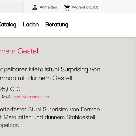
Anmelden
Warenkorb
(0)

shopping_cart

atalog
Laden
Beratung
nnem Gestell
apelbarer Metallstuhl Surprising von
ermob mit dünnem Gestell
95,00 €
l. MwSt.
zzgl. Versandkosten
tterfester Stuhl Surprising von Fermob
t Metallatten und dünnem Stahlgestell,
apelbar.