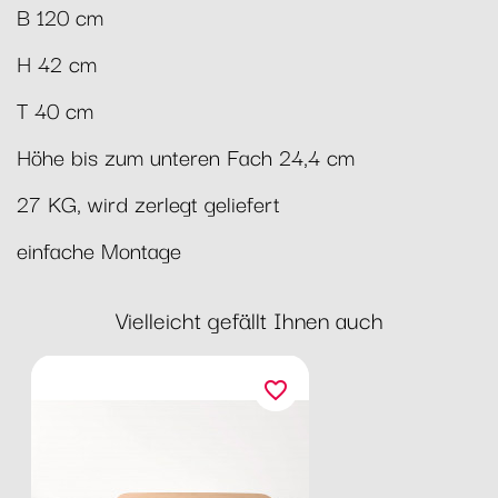
B 120 cm
H 42 cm
T 40 cm
Höhe bis zum unteren Fach 24,4 cm
27 KG, wird zerlegt geliefert
einfache Montage
Vielleicht gefällt Ihnen auch
favorite_border