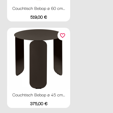
Couchtisch Bebop ø 60 cm...
Preis
519,00 €
favorite_border
Couchtisch Bebop ø 45 cm...
Preis
375,00 €