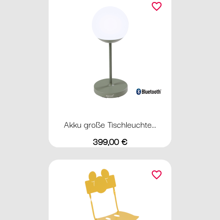
favorite_border
Akku große Tischleuchte...
Preis
399,00 €
favorite_border