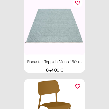
favorite_border
Robuster Teppich Mono 180 x...
Preis
844,00 €
favorite_border