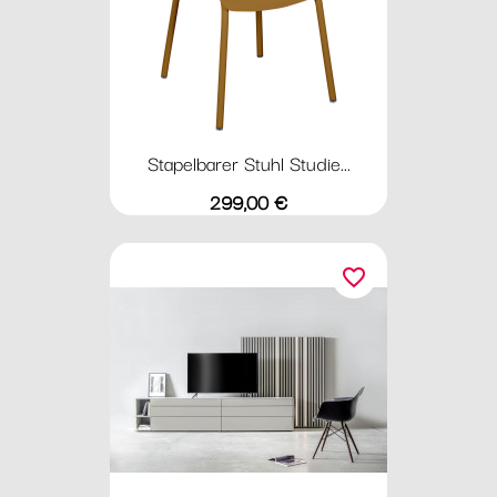
Stapelbarer Stuhl Studie...
Preis
299,00 €
favorite_border