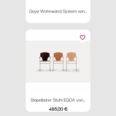
Goya Wohnwand System von...
favorite_border
Stapelbarer Stuhl EGOA von...
Preis
485,00 €