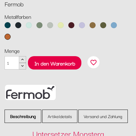
Fermob
Metallfarben
Acapulcoblau
Anthrazit
Gletscherminze
Kaktus
Lehmgrau
Zitronensorbet
Schwarzkirsche
Marshmallo
Lebkuchen
Pesto
Maya
Blau
Kandierte
Orange
Menge
favorite_border
In den Warenkorb
Beschreibung
Artikeldetails
Versand und Zahlung
Untersetzer Monstera