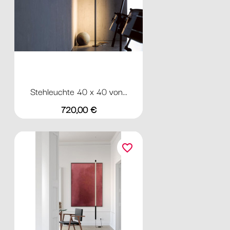
Stehleuchte 40 x 40 von...
Preis
720,00 €
favorite_border