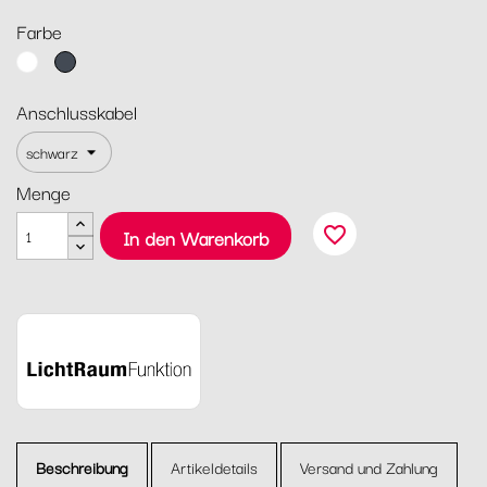
Farbe
Weiß
Schwarz
Anschlusskabel
Menge
favorite_border
In den Warenkorb
Beschreibung
Artikeldetails
Versand und Zahlung