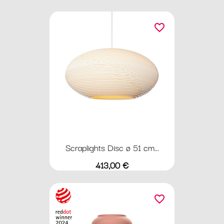
favorite_border
Scraplights Disc ø 51 cm...
Preis
413,00 €
favorite_border