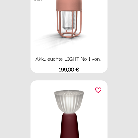
Akkuleuchte LIGHT No 1 von...
Preis
199,00 €
favorite_border