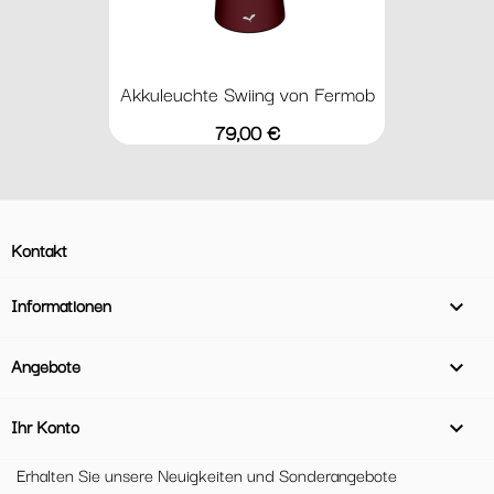
Akkuleuchte Swiing von Fermob
Preis
79,00 €
Kontakt
Informationen

Angebote

Ihr Konto

Erhalten Sie unsere Neuigkeiten und Sonderangebote