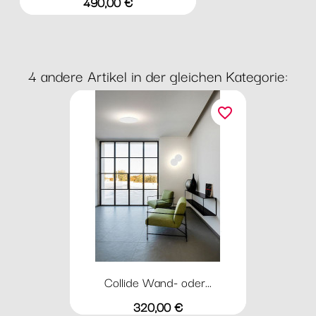
Preis
490,00 €
4 andere Artikel in der gleichen Kategorie:
favorite_border
Collide Wand- oder...
Preis
320,00 €