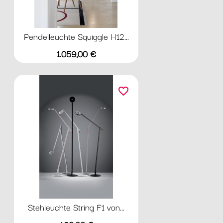
Pendelleuchte Squiggle H12...
Preis
1.059,00 €
favorite_border
Stehleuchte String F1 von...