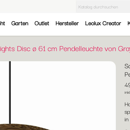
cht
Garten
Outlet
Hersteller
Leolux Creator
K
ights Disc ø 61 cm Pendelleuchte von Gr
S
P
4
ink
Ha
sp
in