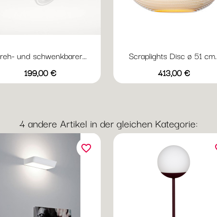
reh- und schwenkbarer...
Scraplights Disc ø 51 cm..
Vorschau
Vorschau


Preis
Preis
199,00 €
413,00 €
Weiß
Schwarz
Naturel
Blond
Weiß
4 andere Artikel in der gleichen Kategorie:
favorite_border
fav