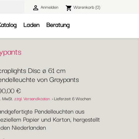
Anmelden
Warenkorb
(0)

shopping_cart

atalog
Laden
Beratung
aypants
craplights Disc ø 61 cm
endelleuchte von Graypants
90,00 €
l. MwSt.
zzgl. Versandkosten
Lieferzeit 6 Wochen
ndgefertigte Pendelleuchten aus
eziellem Papier und Karton, hergestellt
 den Niederlanden