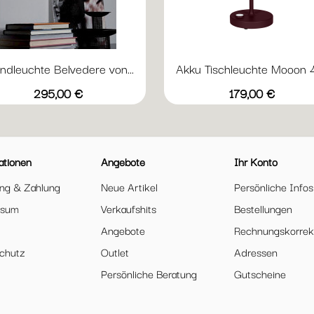
dleuchte Belvedere von...
Akku Tischleuchte Mooon 41
Vorschau
Vorschau


Weiß
Acapulcoblau
Anthrazit
Kaktus
Schw
Preis
Preis
295,00 €
179,00 €
ationen
Angebote
Ihr Konto
ung & Zahlung
Neue Artikel
Persönliche Infos
ssum
Verkaufshits
Bestellungen
Angebote
Rechnungskorrek
chutz
Outlet
Adressen
Persönliche Beratung
Gutscheine