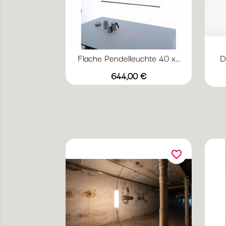
Flache Pendelleuchte 40 x...
D
Preis
644,00 €
favorite_border