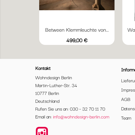
Between Klemmleuchte von...
Wan
Vorschau

Weiß
Schwarz
Preis
499,00 €
Kontakt
Inform
Wohndesign Berlin
Liefer
Martin-Luther-Str. 34
Impre
10777 Berlin
AGB
Deutschland
Datens
Rufen Sie uns an: 030 - 32 70 11 70
Email an:
info@wohndesign-berlin.com
Team
Instagram