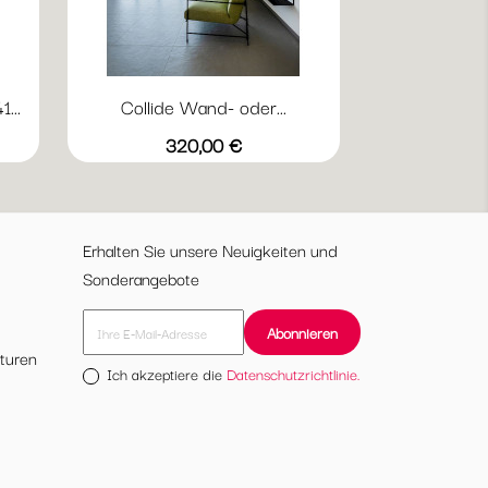
...
Collide Wand- oder...
Vorschau

arzkirsche
Weiß
Preis
320,00 €
Erhalten Sie unsere Neuigkeiten und
Sonderangebote
turen
Ich akzeptiere die
Datenschutzrichtlinie.