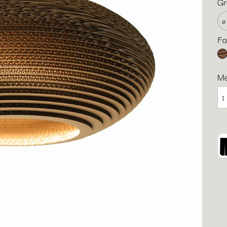
Gr
Fa
Na
M