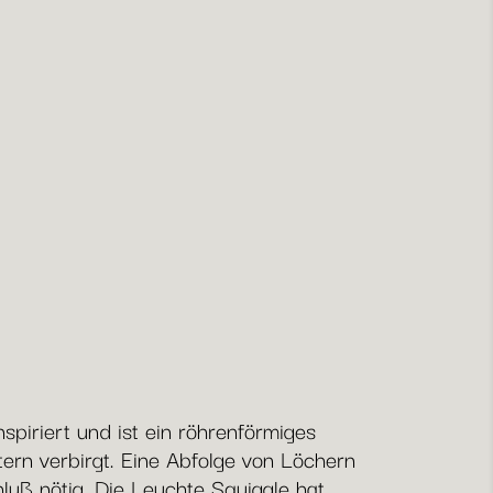
spiriert und ist ein röhrenförmiges
ern verbirgt. Eine Abfolge von Löchern
luß nötig. Die Leuchte Squiggle hat