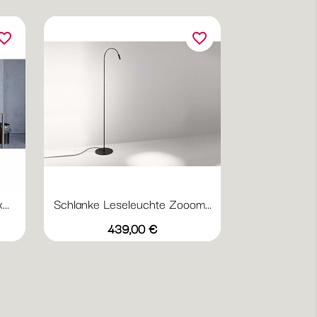
orite_border
favorite_border
..
Schlanke Leseleuchte Zooom...
Preis
439,00 €