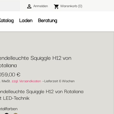
Anmelden
Warenkorb
(0)

shopping_cart

atalog
Laden
Beratung
endelleuchte Squiggle H12 von
taliana
.059,00 €
l. MwSt.
zzgl. Versandkosten
Lieferzeit 6 Wochen
ndelleuchte Squiggle H12 von Rotaliana
t LED-Technik
tallfarben