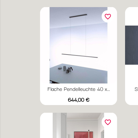
favorite_border
Flache Pendelleuchte 40 x...
S
Preis
644,00 €
favorite_border