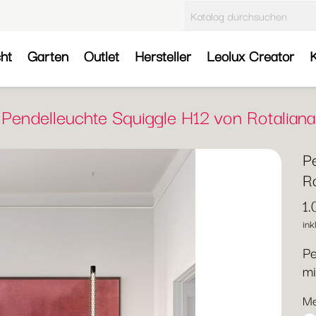
cht
Garten
Outlet
Hersteller
Leolux Creator
K
Pendelleuchte Squiggle H12 von Rotaliana
P
Ro
1
ink
Pe
mi
Me