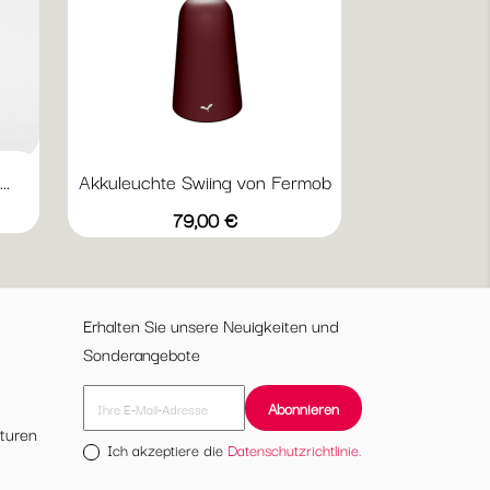
..
Akkuleuchte Swiing von Fermob
Vorschau

Anthrazit
Gletscherminze
Lehmgrau
Schwarzkirsche
Preis
79,00 €
Erhalten Sie unsere Neuigkeiten und
Sonderangebote
turen
Ich akzeptiere die
Datenschutzrichtlinie.