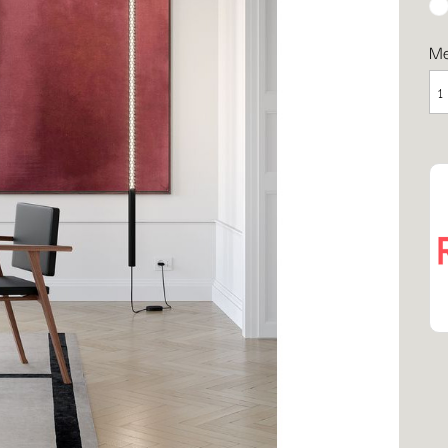
W
ma
M