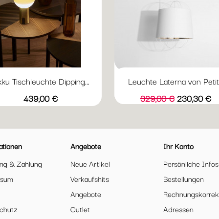
ku Tischleuchte Dipping...
Leuchte Laterna von Petit.
Vorschau

Schwarz
Grün
Perlweiß
Bernstein
Preis
Verkaufspreis
Preis
439,00 €
329,00 €
230,30 €
ationen
Angebote
Ihr Konto
ung & Zahlung
Neue Artikel
Persönliche Infos
ssum
Verkaufshits
Bestellungen
Angebote
Rechnungskorrek
chutz
Outlet
Adressen