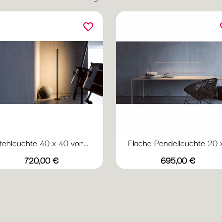
favorite_border
fav
tehleuchte 40 x 40 von...
Flache Pendelleuchte 20 x.
Preis
Preis
720,00 €
695,00 €