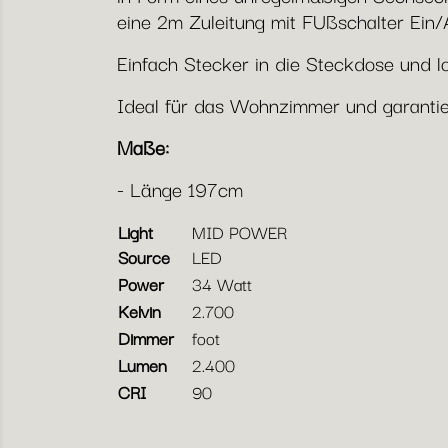
eine 2m Zuleitung mit FUßschalter Ein
Einfach Stecker in die Steckdose und lo
Ideal für das Wohnzimmer und garantier
Maße:
- Länge 197cm
Light
MID POWER
Source
LED
Power
34 Watt
Kelvin
2.700
Dimmer
foot
Lumen
2.400
CRI
90