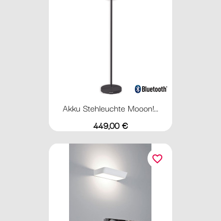
Akku Stehleuchte Mooon!...
Preis
449,00 €
favorite_border