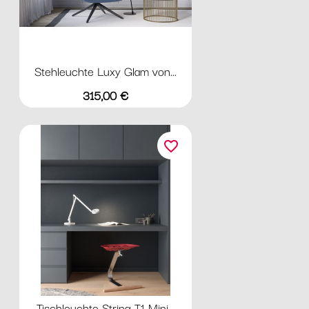
Stehleuchte Luxy Glam von...
Preis
315,00 €
favorite_border
Tischleuchte String T1 Mini...