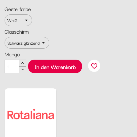
Gestellfarbe
Glasschirm
Menge
favorite_border
In den Warenkorb