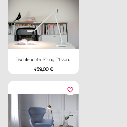
Tischleuchte String T1 von...
Preis
459,00 €
favorite_border