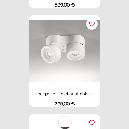
Preis
539,00 €
favorite_border
Doppelter Deckenstrahler...
Preis
295,00 €
favorite_border