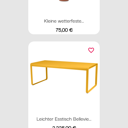
Kleine wetterfeste...
Preis
75,00 €
favorite_border
Leichter Esstisch Bellevie...
Preis
2.225,00 €