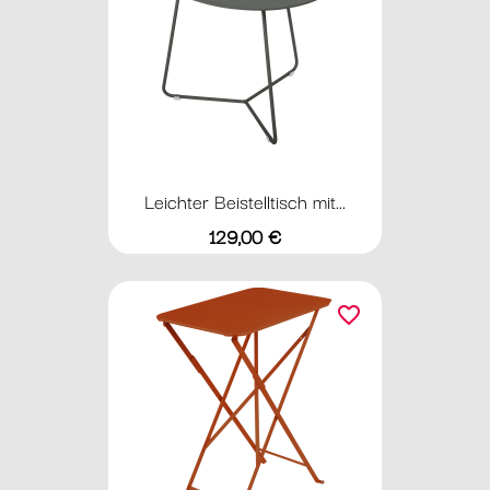
Leichter Beistelltisch mit...
Preis
129,00 €
favorite_border