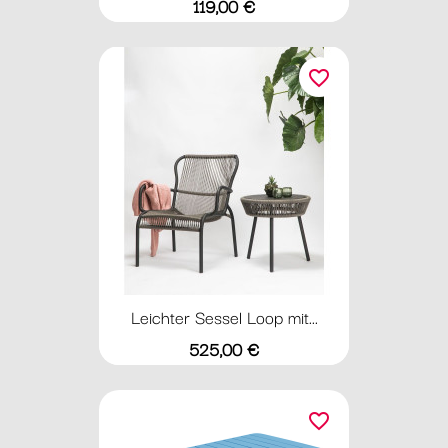
Preis
119,00 €
favorite_border
Leichter Sessel Loop mit...
Preis
525,00 €
favorite_border