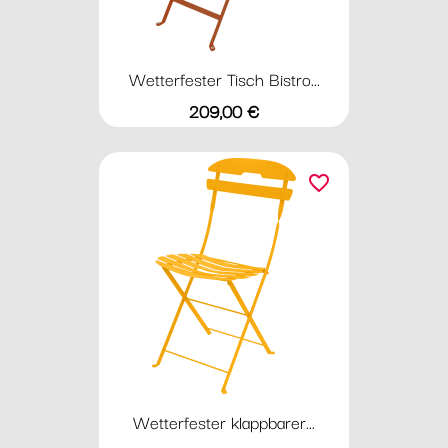
Wetterfester Tisch Bistro...
Preis
209,00 €
favorite_border
Wetterfester klappbarer...