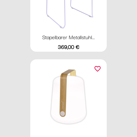
Stapelbarer Metallstuhl...
Preis
369,00 €
favorite_border