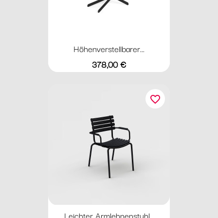
Höhenverstellbarer...
Preis
378,00 €
favorite_border
Leichter Armlehnenstuhl...