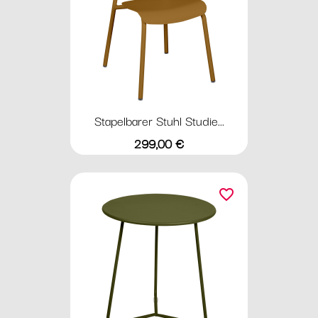
Stapelbarer Stuhl Studie...
Preis
299,00 €
favorite_border