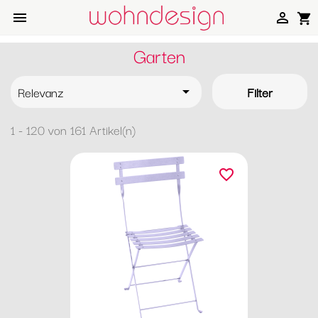


shopping_cart
Garten
Relevanz
Filter

1 - 120 von 161 Artikel(n)
favorite_border