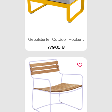
Gepolsterter Outdoor Hocker...
Preis
779,00 €
favorite_border