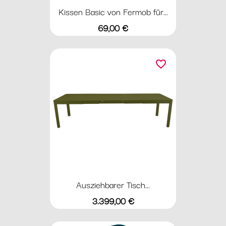
Kissen Basic von Fermob für...
Preis
69,00 €
favorite_border
Ausziehbarer Tisch...
Preis
3.399,00 €