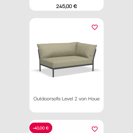
Preis
245,00 €
favorite_border
Outdoorsofa Level 2 von Houe
-40,00 €
favorite_border