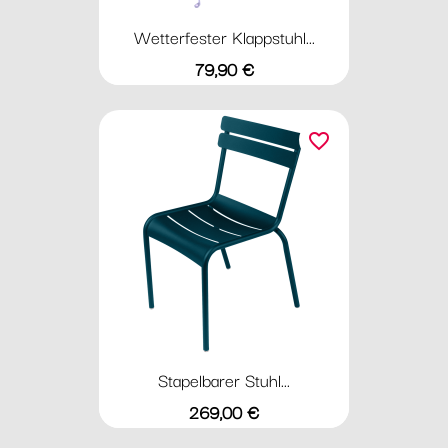
Wetterfester Klappstuhl...
Preis
79,90 €
favorite_border
Stapelbarer Stuhl...
Preis
269,00 €