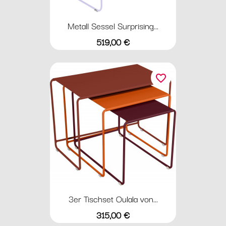
Metall Sessel Surprising...
Preis
519,00 €
favorite_border
3er Tischset Oulala von...
Preis
315,00 €