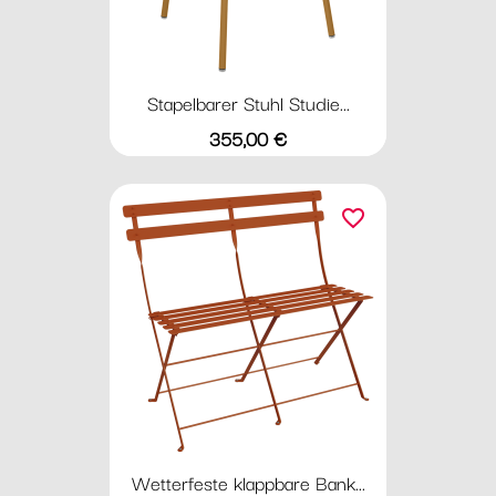
Stapelbarer Stuhl Studie...
Preis
355,00 €
favorite_border
Wetterfeste klappbare Bank...