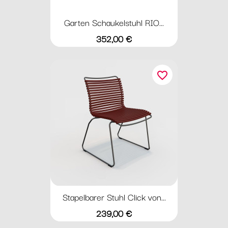
Garten Schaukelstuhl RIO...
Preis
352,00 €
favorite_border
Stapelbarer Stuhl Click von...
Preis
239,00 €