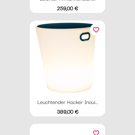
Preis
259,00 €
favorite_border
Leuchtender Hocker Inoui...
Preis
389,00 €
favorite_border