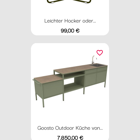
Leichter Hocker oder...
Preis
99,00 €
favorite_border
Goosto Outdoor Küche von...
Preis
7.850,00 €