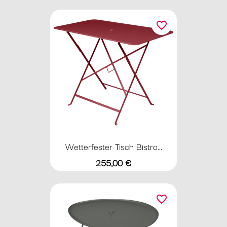
favorite_border
Wetterfester Tisch Bistro...
Preis
255,00 €
favorite_border