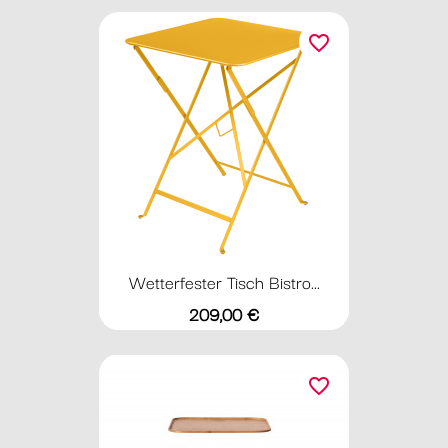
favorite_border
Wetterfester Tisch Bistro...
Preis
209,00 €
favorite_border