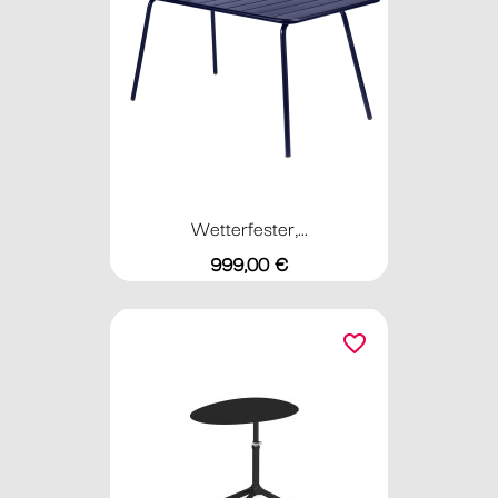
Wetterfester,...
Preis
999,00 €
favorite_border