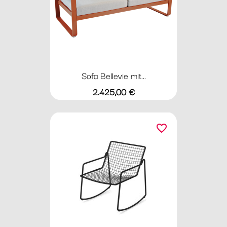
Sofa Bellevie mit...
Preis
2.425,00 €
favorite_border