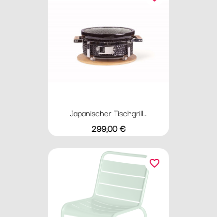
Japanischer Tischgrill...
Preis
299,00 €
favorite_border