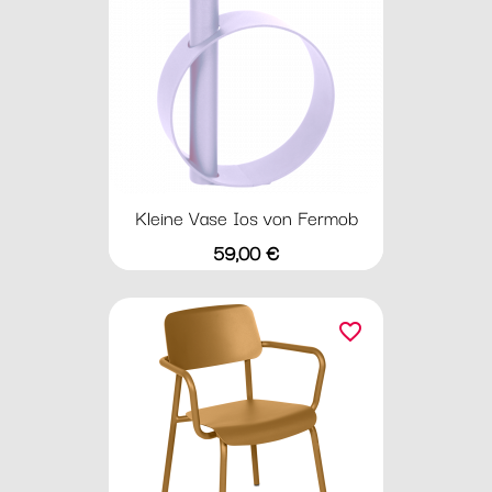
Kleine Vase Ios von Fermob
Preis
59,00 €
favorite_border