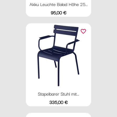
Akku Leuchte Balad Höhe 25...
Preis
95,00 €
favorite_border
Stapelbarer Stuhl mit...
Preis
335,00 €