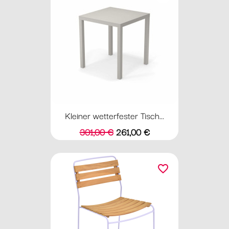
Kleiner wetterfester Tisch...
Verkaufspreis
Preis
301,00 €
261,00 €
favorite_border