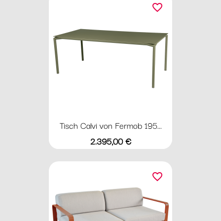
favorite_border
Tisch Calvi von Fermob 195...
Preis
2.395,00 €
favorite_border