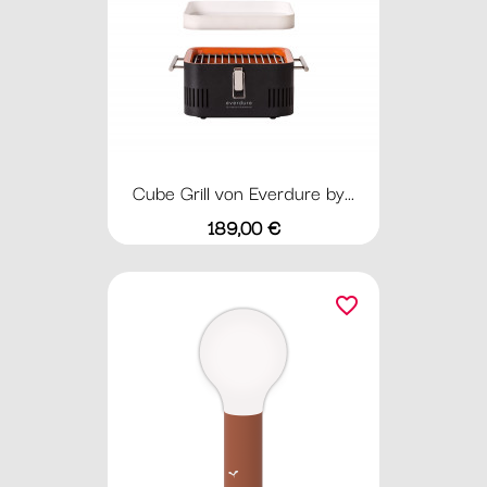
Cube Grill von Everdure by...
Preis
189,00 €
favorite_border