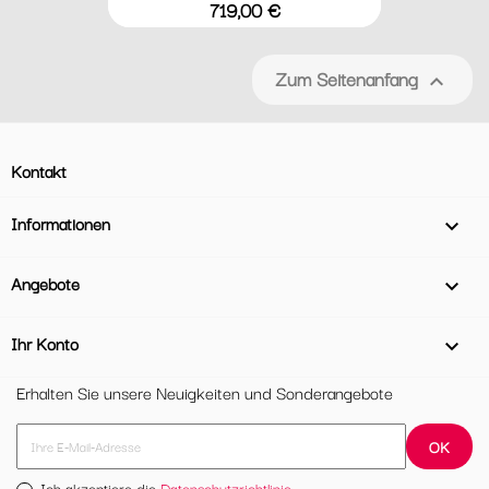
Preis
719,00 €
Zum Seitenanfang

Kontakt
Informationen

Angebote

Ihr Konto

Erhalten Sie unsere Neuigkeiten und Sonderangebote
Ich akzeptiere die
Datenschutzrichtlinie.