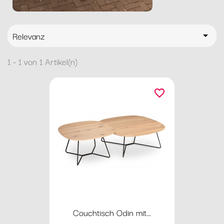
Relevanz

1 - 1 von 1 Artikel(n)
favorite_border
Couchtisch Odin mit...