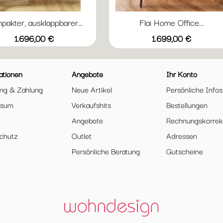
akter, ausklappbarer...
Flai Home Office...
Vorschau

Preis
Preis
1.696,00 €
1.699,00 €
Weiß
Anthrazit
ationen
Angebote
Ihr Konto
ung & Zahlung
Neue Artikel
Persönliche Infos
ssum
Verkaufshits
Bestellungen
Angebote
Rechnungskorrek
chutz
Outlet
Adressen
Persönliche Beratung
Gutscheine