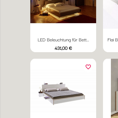
LED Beleuchtung für Bett...
Flai 
Preis
431,00 €
favorite_border