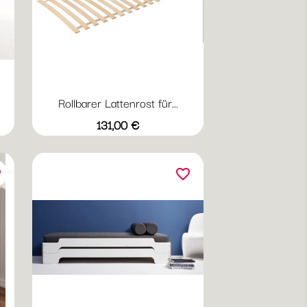
Rollbarer Lattenrost für...
Preis
131,00 €
er
favorite_border