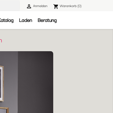
Anmelden
Warenkorb
(0)

shopping_cart

atalog
Laden
Beratung
n