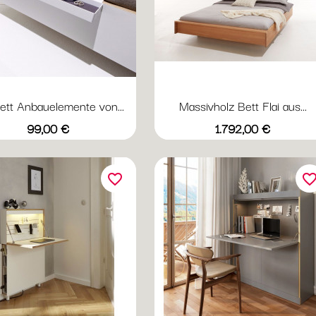
Bett Anbauelemente von...
Massivholz Bett Flai aus...
Preis
Preis
99,00 €
1.792,00 €
favorite_border
favorite_bord