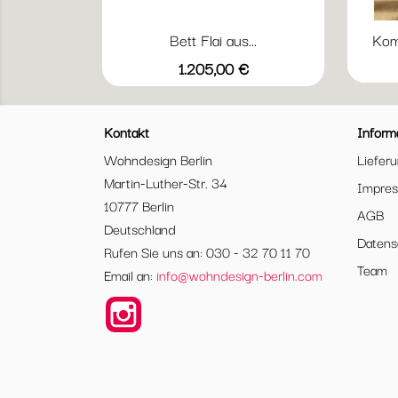
Bett Flai aus...
Komp
Vorschau

Preis
1.205,00 €
Weiß
Anthrazit
Kontakt
Inform
Wohndesign Berlin
Liefer
Martin-Luther-Str. 34
Impre
10777 Berlin
AGB
Deutschland
Datens
Rufen Sie uns an: 030 - 32 70 11 70
Team
Email an:
info@wohndesign-berlin.com
Instagram