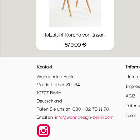
Holzstuhl Korona von Insan...
Vorschau

Preis
679,00 €
Schwarz
Dunkelbraun
Dunkelrot
Cognac
Taupe
Kontakt
Inform
Wohndesign Berlin
Liefer
Martin-Luther-Str. 34
Impre
10777 Berlin
AGB
Deutschland
Datens
Rufen Sie uns an: 030 - 32 70 11 70
Team
Email an:
info@wohndesign-berlin.com
Instagram