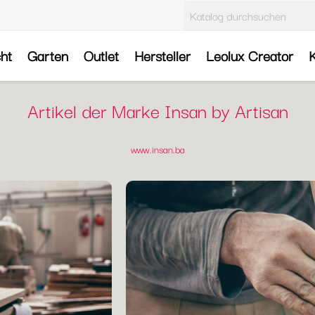
cht
Garten
Outlet
Hersteller
Leolux Creator
K
Artikel der Marke Insan by Artisan
www.insan.ba