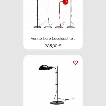
Verstellbare Leseleuchte...
Preis
335,00 €
favorite_border