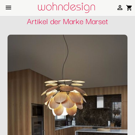


shopping_cart
Artikel der Marke Marset