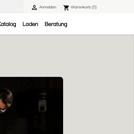
Anmelden
Warenkorb
(0)

shopping_cart

atalog
Laden
Beratung