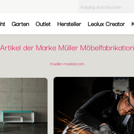
cht
Garten
Outlet
Hersteller
Leolux Creator
K
Artikel der Marke Müller Möbelfabrikation
mueller-moebel.com