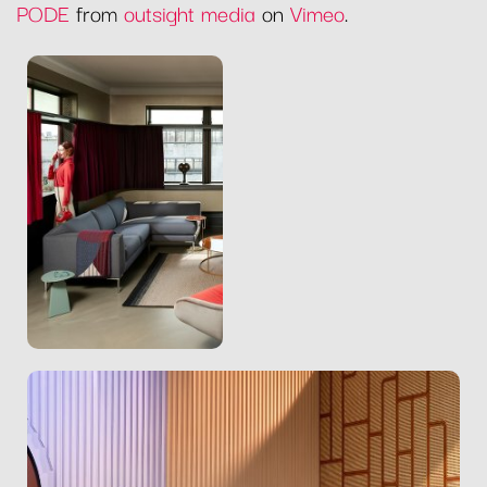
PODE
from
outsight media
on
Vimeo
.