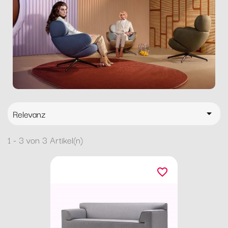
Relevanz

1 - 3 von 3 Artikel(n)
favorite_border