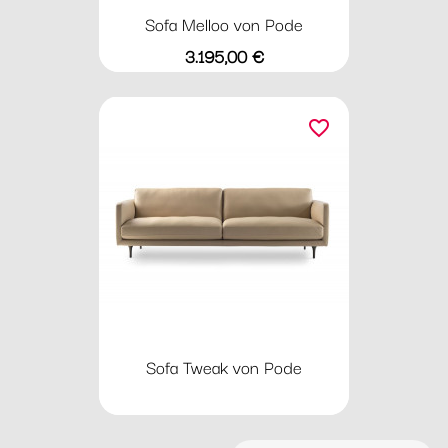
Sofa Melloo von Pode
Preis
3.195,00 €
favorite_border
Sofa Tweak von Pode