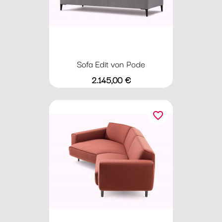
Sofa Edit von Pode
Preis
2.145,00 €
favorite_border